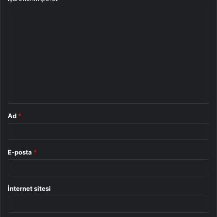
Y
o
r
u
m
*
Ad
*
E-posta
*
İnternet sitesi