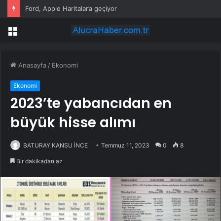
Ford, Apple Haritalar’a geçiyor
Menü
Anasayfa
/
Ekonomi
Ekonomi
2023’te yabancıdan en
büyük hisse alımı
BATURAY KANSU İNCE
Temmuz 11, 2023
0
8
Bir dakikadan az