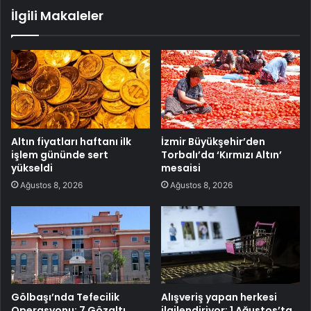
İlgili Makaleler
Altın fiyatları haftanı ilk
İzmir Büyükşehir’den
işlem gününde sert
Torbalı’da ‘Kırmızı Altın’
yükseldi
mesaisi
Ağustos 8, 2026
Ağustos 8, 2026
Gölbaşı’nda Tefecilik
Alışveriş yapan herkesi
Operasyonu: 7 Gözaltı
ilgilendiriyor: 1 Ağustos’ta