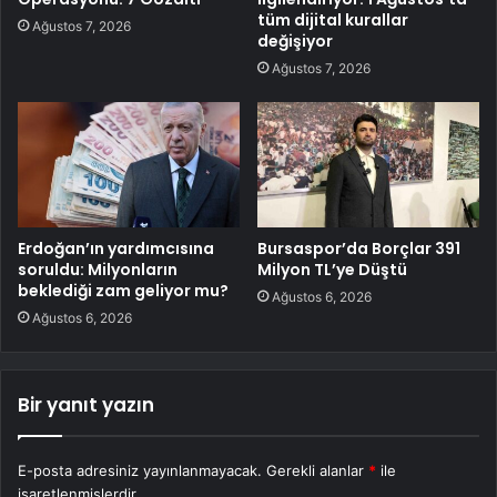
tüm dijital kurallar
Ağustos 7, 2026
değişiyor
Ağustos 7, 2026
Erdoğan’ın yardımcısına
Bursaspor’da Borçlar 391
soruldu: Milyonların
Milyon TL’ye Düştü
beklediği zam geliyor mu?
Ağustos 6, 2026
Ağustos 6, 2026
Bir yanıt yazın
E-posta adresiniz yayınlanmayacak.
Gerekli alanlar
*
ile
işaretlenmişlerdir