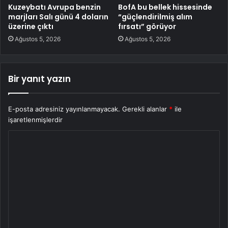
Kuzeybatı Avrupa benzin
BofA bu bellek hissesinde
marjları Salı günü 4 doların
“güçlendirilmiş alım
üzerine çıktı
fırsatı” görüyor
Ağustos 5, 2026
Ağustos 5, 2026
Bir yanıt yazın
E-posta adresiniz yayınlanmayacak.
Gerekli alanlar
*
ile
işaretlenmişlerdir
Y
o
r
u
m
*