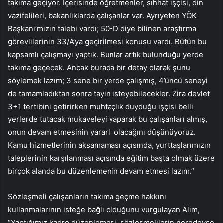
takıma geçiyor. İçerisinde öğretmenler, sıhhat işçisi, din
vazifelileri, bakanlıklarda çalışanlar var. Ayrıyeten YÖK
Başkanı’mızın talebi vardı; 50-D diye bilinen araştırma
görevlilerinin 33/A’ya geçirilmesi konusu vardı. Bütün bu
kapsamlı çalışmayı yaptık. Bunlar artık bulunduğu yerde
takıma geçecek. Ancak burada bir detay olarak şunu
söylemek lazım; 3 sene bir yerde çalışmış, 4’üncü seneyi
de tamamladıktan sonra tayin isteyebilecekler. Zira devlet
3+1 tertibini getirirken muhtaçlık duyduğu işçisi belli
yerlerde tutacak mukaveleyi yaparak bu çalışanları almış,
onun devam etmesinin yararlı olacağını düşünüyoruz.
Kamu hizmetlerinin aksamaması açısında, yurttaşlarımızın
taleplerinin karşılanması açısında eğitim başta olmak üzere
birçok alanda bu düzenlemenin devam etmesi lazım.”
Sözleşmeli çalışanların takıma geçme hakkını
kullanmalarının isteğe bağlı olduğunu vurgulayan Alım,
“Yaptığımız kadro düzenlemesi, sözleşmelilerin neredeyse