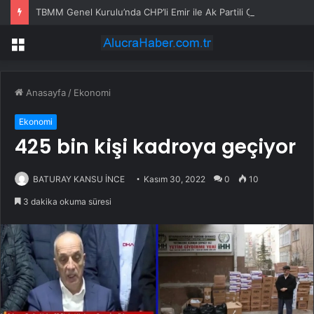
TBMM Genel Kurulu’nda CHP’li Emir ile Ak Partili Çelik Arasında Emekli Aylığı Tartışması: Siz Kurdunuz Sistemi, Sistem Çöktü
Menü
Anasayfa
/
Ekonomi
Ekonomi
425 bin kişi kadroya geçiyor
BATURAY KANSU İNCE
Kasım 30, 2022
0
10
3 dakika okuma süresi