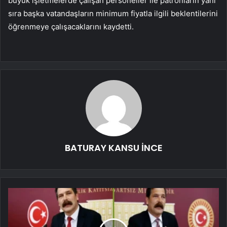
büyük işletmelerde çalışan personeller ile patronların yanı
sıra başka vatandaşların minimum fiyatla ilgili beklentilerini
öğrenmeye çalışacaklarını kaydetti.
BATURAY KANSU İNCE