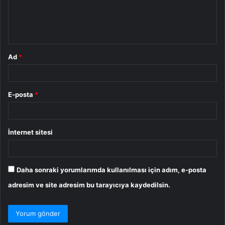
m
*
Ad
*
E-posta
*
İnternet sitesi
Daha sonraki yorumlarımda kullanılması için adım, e-posta
adresim ve site adresim bu tarayıcıya kaydedilsin.