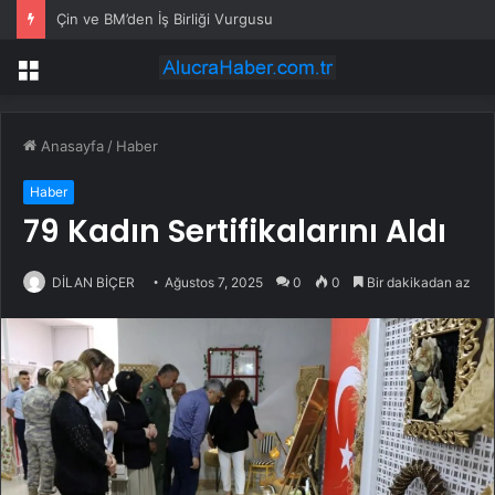
Çin ve BM’den İş Birliği Vurgusu
Menü
Anasayfa
/
Haber
Haber
79 Kadın Sertifikalarını Aldı
DİLAN BİÇER
Ağustos 7, 2025
0
0
Bir dakikadan az