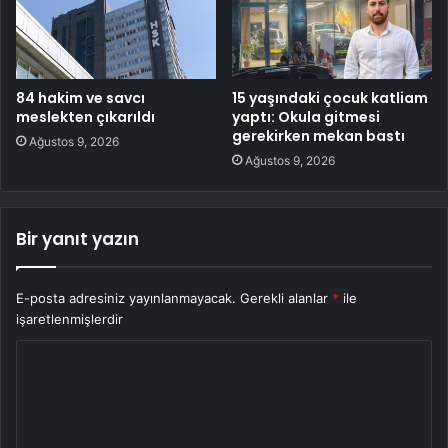
84 hakim ve savcı
15 yaşındaki çocuk katliam
meslekten çıkarıldı
yaptı: Okula gitmesi
gerekirken mekan bastı
Ağustos 9, 2026
Ağustos 9, 2026
Bir yanıt yazın
E-posta adresiniz yayınlanmayacak.
Gerekli alanlar
*
ile
işaretlenmişlerdir
Y
o
r
u