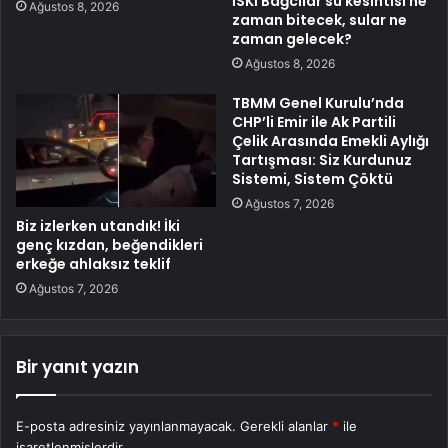
İSKİ Bağcılar su kesintisi ne
Ağustos 8, 2026
zaman bitecek, sular ne
zaman gelecek?
Ağustos 8, 2026
TBMM Genel Kurulu’nda
CHP’li Emir ile Ak Partili
Çelik Arasında Emekli Aylığı
Tartışması: Siz Kurdunuz
Sistemi, Sistem Çöktü
Ağustos 7, 2026
Biz izlerken utandık! İki
genç kızdan, beğendikleri
erkeğe ahlaksız teklif
Ağustos 7, 2026
Bir yanıt yazın
E-posta adresiniz yayınlanmayacak.
Gerekli alanlar
*
ile
işaretlenmişlerdir