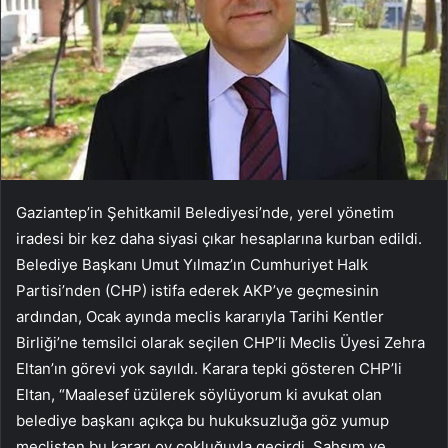
Gaziantep’in Şehitkamil Belediyesi’nde, yerel yönetim
iradesi bir kez daha siyasi çıkar hesaplarına kurban edildi.
Belediye Başkanı Umut Yılmaz’ın Cumhuriyet Halk
Partisi’nden (CHP) istifa ederek AKP’ye geçmesinin
ardından, Ocak ayında meclis kararıyla Tarihi Kentler
Birliği’ne temsilci olarak seçilen CHP’li Meclis Üyesi Zehra
Eltan’ın görevi yok sayıldı. Karara tepki gösteren CHP’li
Eltan, “Maalesef üzülerek söylüyorum ki avukat olan
belediye başkanı açıkça bu hukuksuzluğa göz yumup
meclisten bu kararı oy çokluğuyla geçirdi. Şahsım ve