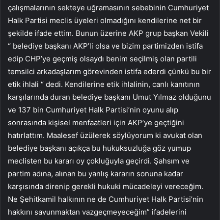
çalışmalarının sekteye uğramasının sebebinin Cumhuriyet
Halk Partisi meclis üyeleri olmadığını kendilerine net bir
şekilde ifade ettim. Bunun üzerine AKP grup başkan Vekili
“ belediye başkanı AKP’li olsa ve bizim partimizden istifa
edip CHP’ye geçmiş olsaydı benim seçilmiş olan partili
temsilci arkadaşlarım görevinden istifa ederdi çünkü bu bir
etik ihlali “ dedi. Kendilerine etik ihlalinin, canlı kanıtının
karşılarında duran belediye başkanı Umut Yılmaz olduğunu
ve 137 bin Cumhuriyet Halk Partisi’nin oyunu alıp
sonrasında kişisel menfaatleri için AKP’ye geçtiğini
hatırlattım. Maalesef üzülerek söylüyorum ki avukat olan
belediye başkanı açıkça bu hukuksuzluğa göz yumup
meclisten bu kararı oy çokluğuyla geçirdi. Şahsım ve
partim adına, alınan bu yanlış kararın sonuna kadar
karşısında direnip gerekli hukuki mücadeleyi vereceğim.
Ne Şehitkamil halkının ne de Cumhuriyet Halk Partisi’nin
hakkını savunmaktan vazgeçmeyeceğim” ifadelerini