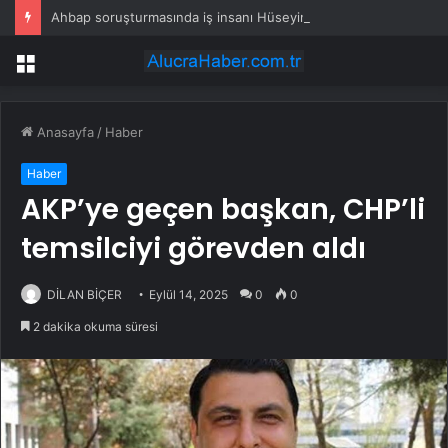
Ahbap soruşturmasında iş insanı Hüseyin Başaran’a tutuklama talebi
Menü
Anasayfa
/
Haber
Haber
AKP’ye geçen başkan, CHP’li
temsilciyi görevden aldı
DİLAN BİÇER
Eylül 14, 2025
0
0
2 dakika okuma süresi