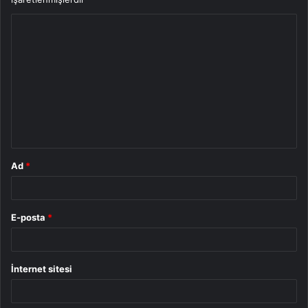
Y
o
r
u
m
*
Ad
*
E-posta
*
İnternet sitesi