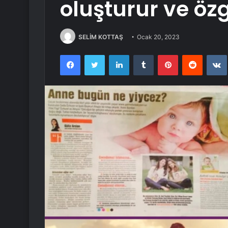
oluşturur ve öz
SELİM KOTTAŞ
Ocak 20, 2023
Facebook
Twitter
LinkedIn
Tumblr
Pinterest
Reddit