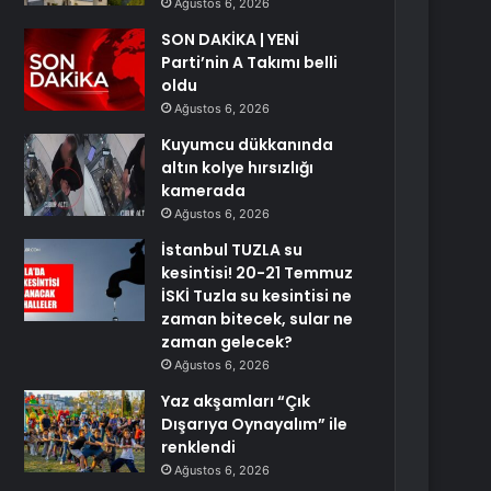
Ağustos 6, 2026
SON DAKİKA | YENİ
Parti’nin A Takımı belli
oldu
Ağustos 6, 2026
Kuyumcu dükkanında
altın kolye hırsızlığı
kamerada
Ağustos 6, 2026
İstanbul TUZLA su
kesintisi! 20-21 Temmuz
İSKİ Tuzla su kesintisi ne
zaman bitecek, sular ne
zaman gelecek?
Ağustos 6, 2026
Yaz akşamları “Çık
Dışarıya Oynayalım” ile
renklendi
Ağustos 6, 2026