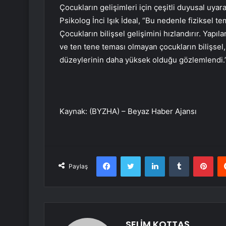
Çocukların gelişimleri için çeşitli duyusal uyar
Psikolog İnci Işık İdeal, “Bu nedenle fiziksel te
Çocukların bilişsel gelişimini hızlandırır. Ya
ve ten tene teması olmayan çocukların bilişsel,
düzeylerinin daha yüksek olduğu gözlemlendi.
Kaynak: (BYZHA) – Beyaz Haber Ajansı
Facebook
Twitter
LinkedIn
Tumblr
Pint
Paylaş
SELİM KOTTAŞ