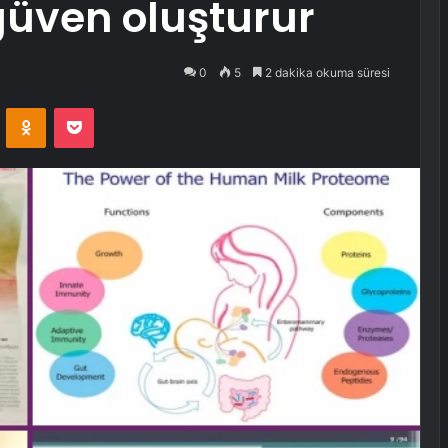
güven oluşturur
0
5
2 dakika okuma süresi
VKontakte
Odnoklassniki
Pocket