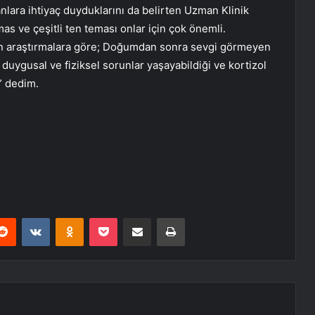
anlara ihtiyaç duyduklarını da belirten Uzman Klinik
mas ve çeşitli ten teması onlar için çok önemli.
pılan araştırmalara göre; Doğumdan sonra sevgi görmeyen
 duygusal ve fiziksel sorunlar yaşayabildiği ve kortizol
” dedim.
erest
Reddit
VKontakte
Odnoklassniki
Pocket
E-Posta ile paylaş
Yazdır