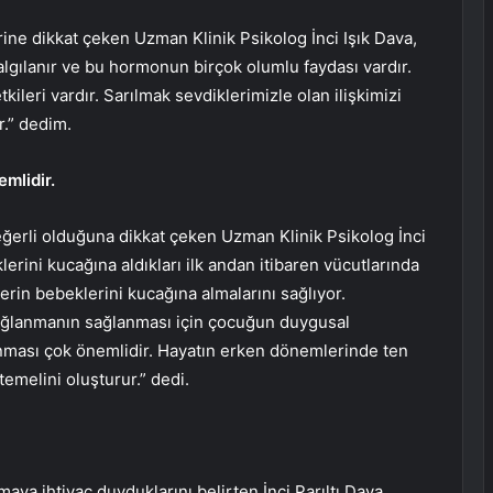
rine dikkat çeken Uzman Klinik Psikolog İnci Işık Dava,
lgılanır ve bu hormonun birçok olumlu faydası vardır.
ileri vardır. Sarılmak sevdiklerimizle olan ilişkimizi
r.” dedim.
mlidir.
ğerli olduğuna dikkat çeken Uzman Klinik Psikolog İnci
erini kucağına aldıkları ilk andan itibaren vücutlarında
erin bebeklerini kucağına almalarını sağlıyor.
bağlanmanın sağlanması için çocuğun duygusal
ılanması çok önemlidir. Hayatın erken dönemlerinde ten
temelini oluşturur.” dedi.
ya ihtiyaç duyduklarını belirten İnci Parıltı Dava,