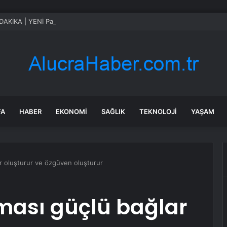
AKİKA | YENİ Parti’nin A Takımı belli oldu
FA
HABER
EKONOMI
SAĞLIK
TEKNOLOJI
YAŞAM
 oluşturur ve özgüven oluşturur
ası güçlü bağlar