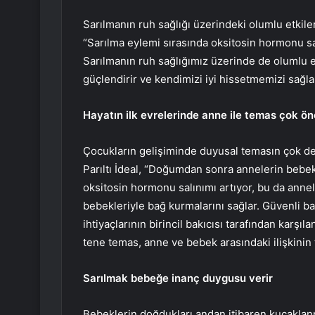
Sarılmanın ruh sağlığı üzerindeki olumlu etkile
“Sarılma eylemi sırasında oksitosin hormonu sa
Sarılmanın ruh sağlığımız üzerinde de olumlu etk
güçlendirir ve kendimizi iyi hissetmemizi sağla
Hayatın ilk evrelerinde anne ile temas çok öne
Çocukların gelişiminde duyusal temasın çok de
Parıltı İdeal, “Doğumdan sonra annelerin bebekl
oksitosin hormonu salınımı artıyor, bu da annel
bebekleriyle bağ kurmalarını sağlar. Güvenli 
ihtiyaçlarının birincil bakıcısı tarafından karş
tene temas, anne ve bebek arasındaki ilişkinin 
Sarılmak bebeğe inanç duygusu verir
Bebeklerin doğdukları andan itibaren kucaklanma