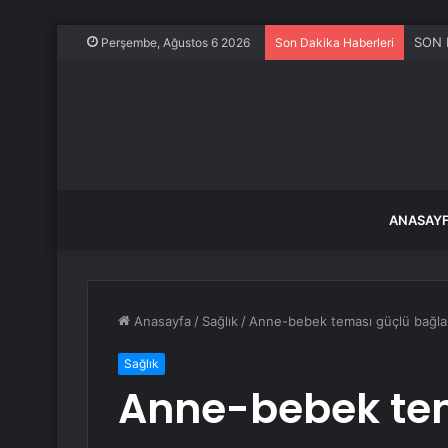
SON D
Perşembe, Ağustos 6 2026
Son Dakika Haberleri
ANASAY
Anasayfa
/
Sağlık
/
Anne-bebek teması güçlü bağlar
Sağlık
Anne-bebek tem