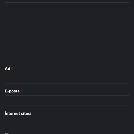
Y
o
r
u
m
*
Ad
*
E-posta
*
İnternet sitesi