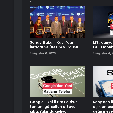
Sanayi Bakanı Kacır’dan
MSI, dünyan
İhracat ve Üretim Vurgusu
OLED monit
Ağustos 6, 2026
Ağustos 4, 
Google Pixel 11 Pro Fold’un
Sony’den f
tanıtım görselleri ortaya
açıklaması
çıktı: Yakında geliyor
değişmeye