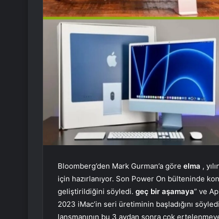
Bloomberg’den Mark Gurman’a göre
elma
, yıl
için hazırlanıyor. Son Power On bülteninde k
geliştirildiğini söyledi.
geç bir aşamaya
” ve Ap
2023 iMac’in seri üretiminin başladığını söyled
lansmanının bu 3 aydan sonra çok ertelenmeyec