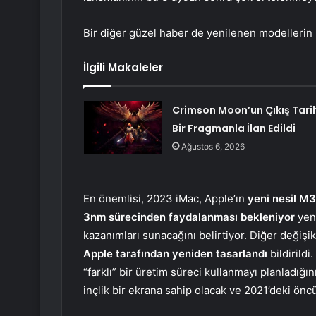
Bir diğer güzel haber de yenilenen modellerin b
İlgili Makaleler
Crimson Moon’un Çıkış Tari
Bir Fragmanla İlan Edildi
Ağustos 6, 2026
En önemlisi, 2023 iMac, Apple’ın
yeni nesil M3
3nm sürecinden faydalanması bekleniyor
yeni
kazanımları sunacağını belirtiyor. Diğer değişikli
Apple tarafından yeniden tasarlandı
bildirildi
“farklı” bir üretim süreci kullanmayı planladığı
inçlik bir ekrana sahip olacak ve 2021’deki öncü