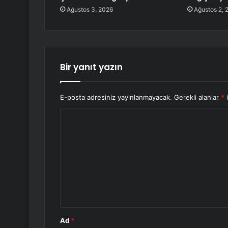
Ağustos 3, 2026
Ağustos 2, 
Bir yanıt yazın
E-posta adresiniz yayınlanmayacak.
Gerekli alanlar
*
i
Y
o
r
u
m
*
Ad
*