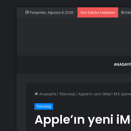
Brink
Perşembe, Ağustos 6 2026
Son Dakika Haberleri
ANASAY
Anasayfa
/
Teknoloji
/
Apple’ın yeni iMac’i M3 işlemc
Teknoloji
Apple’ın yeni iM