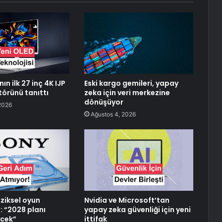
ın ilk 27 inç 4K IJP
Eski kargo gemileri, yapay
örünü tanıttı
zeka için veri merkezine
dönüşüyor
2026
Ağustos 4, 2026
iziksel oyun
Nvidia ve Microsoft’tan
: “2028 planı
yapay zeka güvenliği için yeni
cek”
ittifak