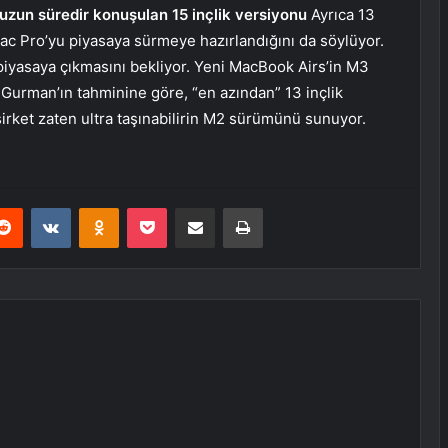
uzun süredir konuşulan 15 inçlik versiyonu
Ayrıca 13
 Mac Pro’yu piyasaya sürmeye hazırlandığını da söylüyor.
 piyasaya çıkmasını bekliyor. Yeni MacBook Airs’in M3
 Gurman’ın tahminine göre, “en azından” 13 inçlik
 şirket zaten ultra taşınabilirin M2 sürümünü sunuyor.
erest
Reddit
VKontakte
Odnoklassniki
Pocket
E-Posta ile paylaş
Yazdır