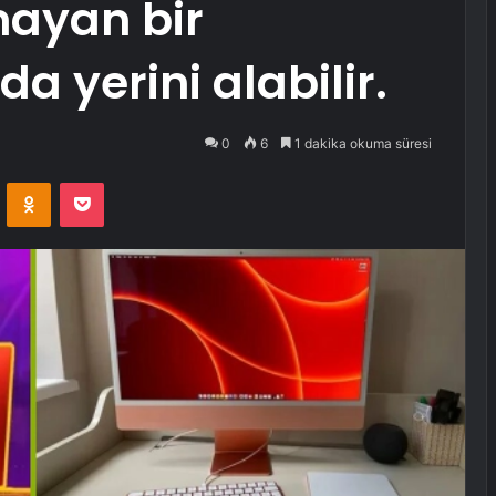
mayan bir
da yerini alabilir.
0
6
1 dakika okuma süresi
VKontakte
Odnoklassniki
Pocket