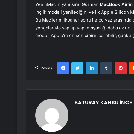
Yeni iMac’in yanı sıra, Gürman
MacBook Air’in 
inçlik modeli yenilediğini ve ilk Apple Silicon
Bu Mac’lerin ilkbahar sonu ile bu yaz arasında
yongalarıyla yapılıp yapılmayacağı daha az net.
model, Apple’ın en son çipini içerebilir, çünkü
Facebook
Twitter
LinkedIn
Tumblr
Pint
Paylaş
BATURAY KANSU İNCE