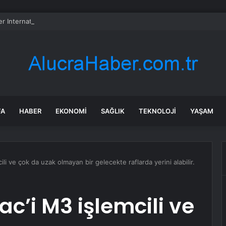
er International hissesi 12 Ağustos’ta yüzde 6,6 hareket edebilir
FA
HABER
EKONOMI
SAĞLIK
TEKNOLOJI
YAŞAM
ili ve çok da uzak olmayan bir gelecekte raflarda yerini alabilir.
ac’i M3 işlemcili ve