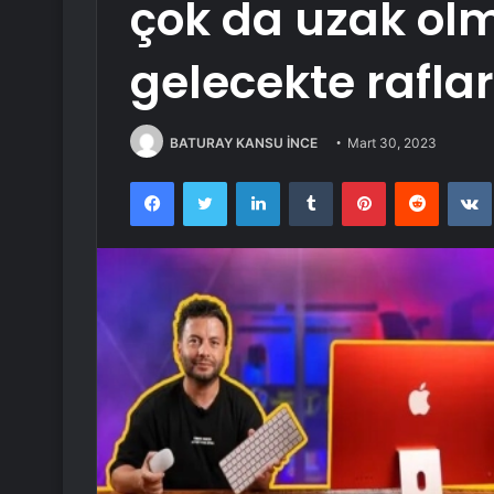
çok da uzak ol
gelecekte raflar
BATURAY KANSU İNCE
Mart 30, 2023
Facebook
Twitter
LinkedIn
Tumblr
Pinterest
Reddit