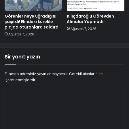
Görenler neye uğradığını
Kılıçdaroğlu Görevden
şaşırdı! Elindeki kürekle
Almalar Yapmadı
plajda oturanlara saldırdı
Ağustos 7, 2026
Ağustos 7, 2026
Bir yanıt yazın
E-posta adresiniz yayınlanmayacak.
Gerekli alanlar
*
ile
işaretlenmişlerdir
Y
o
r
u
m