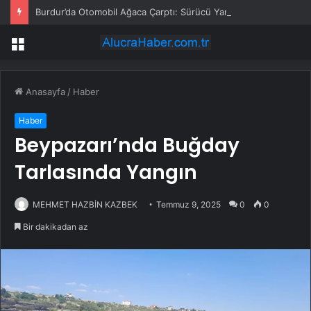
Burdur’da Otomobil Ağaca Çarptı: Sürücü Yaralı
Menü
Anasayfa
/
Haber
Haber
Beypazarı’nda Buğday
Tarlasında Yangın
MEHMET HAZBİN KAZBEK
Temmuz 9, 2025
0
0
Bir dakikadan az