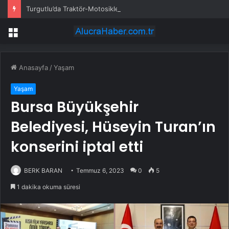
Turgutlu’da Traktör-Motosiklet Kazası
Menü
Anasayfa
/
Yaşam
Yaşam
Bursa Büyükşehir
Belediyesi, Hüseyin Turan’ın
konserini iptal etti
BERK BARAN
Temmuz 6, 2023
0
5
1 dakika okuma süresi