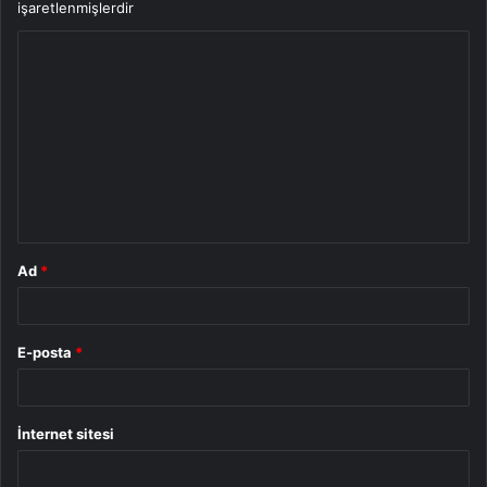
işaretlenmişlerdir
Y
o
r
u
m
*
Ad
*
E-posta
*
İnternet sitesi