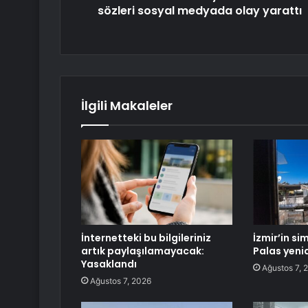
sözleri sosyal medyada olay yarattı
İlgili Makaleler
İnternetteki bu bilgileriniz
İzmir’in si
artık paylaşılamayacak:
Palas yeni
Yasaklandı
Ağustos 7, 
Ağustos 7, 2026