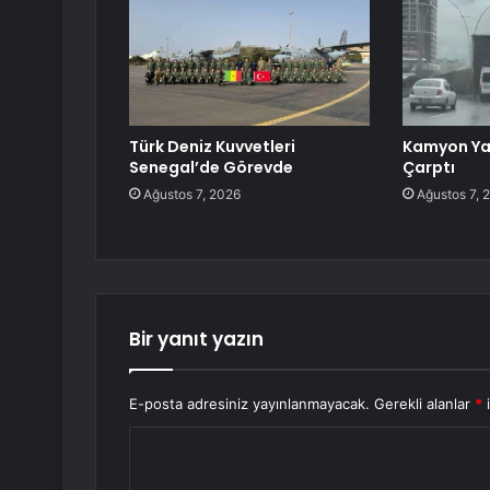
Türk Deniz Kuvvetleri
Kamyon Ya
Senegal’de Görevde
Çarptı
Ağustos 7, 2026
Ağustos 7, 
Bir yanıt yazın
E-posta adresiniz yayınlanmayacak.
Gerekli alanlar
*
i
Y
o