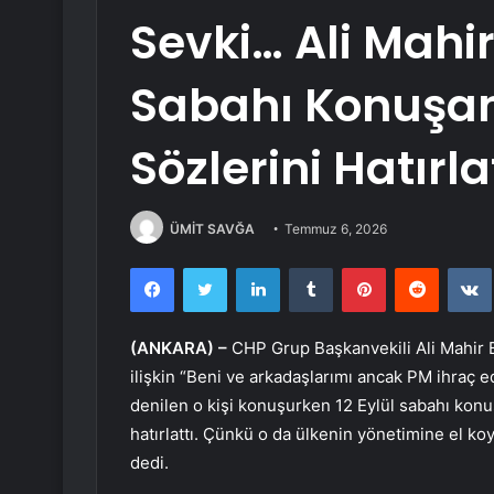
Sevki… Ali Mahir 
Sabahı Konuşan
Sözlerini Hatırla
ÜMİT SAVĞA
Temmuz 6, 2026
Facebook
Twitter
LinkedIn
Tumblr
Pinterest
Reddit
(ANKARA) –
CHP Grup Başkanvekili Ali Mahir Ba
ilişkin “Beni ve arkadaşlarımı ancak PM ihraç 
denilen o kişi konuşurken 12 Eylül sabahı konuş
hatırlattı. Çünkü o da ülkenin yönetimine el ko
dedi.