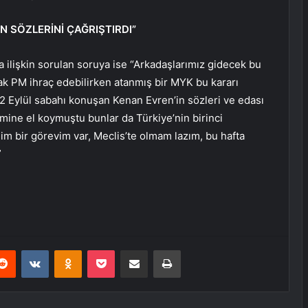
N SÖZLERİNİ ÇAĞRIŞTIRDI”
na ilişkin sorulan soruya ise “Arkadaşlarımız gidecek bu
k PM ihraç edebilirken atanmış bir MYK bu kararı
2 Eylül sabahı konuşan Kenan Evren’in sözleri ve edası
timine el koymuştu bunlar da Türkiye’nin birinci
im bir görevim var, Meclis’te olmam lazım, bu hafta
”
erest
Reddit
VKontakte
Odnoklassniki
Pocket
E-Posta ile paylaş
Yazdır