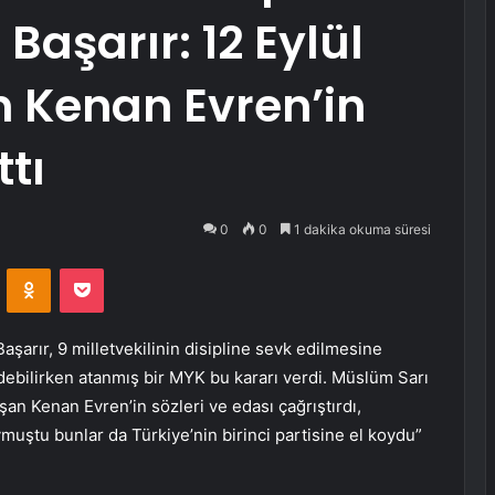
Başarır: 12 Eylül
 Kenan Evren’in
ttı
0
0
1 dakika okuma süresi
VKontakte
Odnoklassniki
Pocket
şarır, 9 milletvekilinin disipline sevk edilmesine
edebilirken atanmış bir MYK bu kararı verdi. Müslüm Sarı
an Kenan Evren’in sözleri ve edası çağrıştırdı,
ymuştu bunlar da Türkiye’nin birinci partisine el koydu”