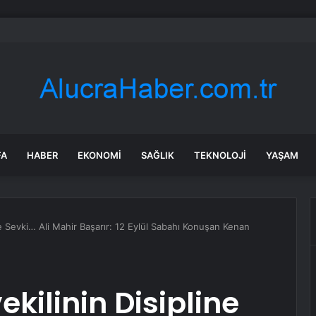
neye uğradığını şaşırdı! Elindeki kürekle plajda oturanlara saldırdı
FA
HABER
EKONOMI
SAĞLIK
TEKNOLOJI
YAŞAM
ne Sevki… Ali Mahir Başarır: 12 Eylül Sabahı Konuşan Kenan
ekilinin Disipline