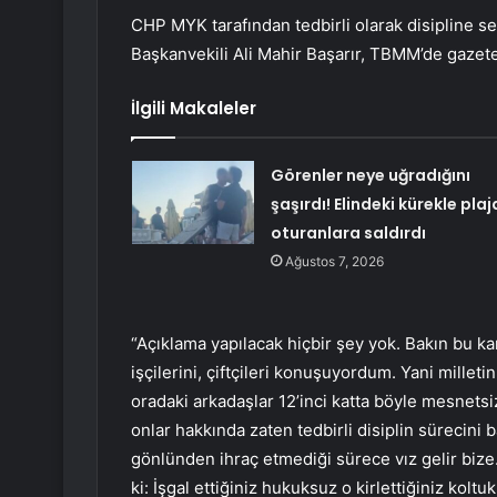
CHP MYK tarafından tedbirli olarak disipline s
Başkanvekili Ali Mahir Başarır, TBMM’de gazeteci
İlgili Makaleler
Görenler neye uğradığını
şaşırdı! Elindeki kürekle pla
oturanlara saldırdı
Ağustos 7, 2026
“Açıklama yapılacak hiçbir şey yok. Bakın bu kar
işçilerini, çiftçileri konuşuyordum. Yani mille
oradaki arkadaşlar 12’inci katta böyle mesnetsi
onlar hakkında zaten tedbirli disiplin sürecini 
gönlünden ihraç etmediği sürece vız gelir biz
ki: İşgal ettiğiniz hukuksuz o kirlettiğiniz koltuk