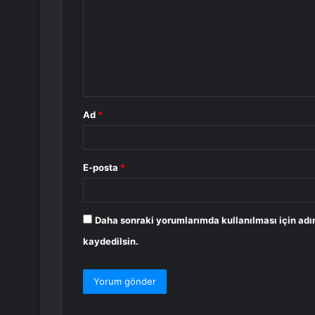
r
u
m
*
Ad
*
E-posta
*
Daha sonraki yorumlarımda kullanılması için adı
kaydedilsin.