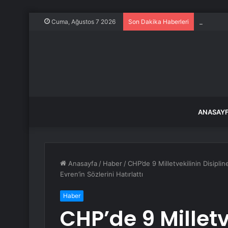
Görenler 
Cuma, Ağustos 7 2026
Son Dakika Haberleri
ANASAY
Anasayfa
/
Haber
/
CHP’de 9 Milletvekilinin Disipli
Evren’in Sözlerini Hatırlattı
Haber
CHP’de 9 Milletv