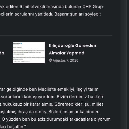
evk edilen 9 milletvekili arasında bulunan CHP Grup
lerin sorularını yanıtladı. Başarır şunları söyledi:
Kılıçdaroğlu Görevden
jda
Almalar Yapmadı
Ağustos 7, 2026
ar geldiğinde ben Meclis’te emekliyi, işçiyi tarım
tin sorunlarını konuşuyordum. Bizim derdimiz bu iken
z hukuksuz bir karar almış. Göremedikleri şu, millet
başlatmış ihraç da etmiş. Bizleri insanlar kalbinden
e. O yüzden ben bu aciz durumdaki arkadaşlara diyorum
ları boşaltın.”