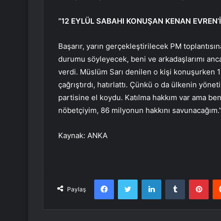
“12 EYLÜL SABAHI KONUŞAN KENAN EVREN’İ
Başarır, yarın gerçekleştirilecek PM toplantısı
durumu söyleyecek, beni ve arkadaşlarımı anca
verdi. Müslüm Sarı denilen o kişi konuşurken 1
çağrıştırdı, hatırlattı. Çünkü o da ülkenin yöne
partisine el koydu. Katılma hakkım var ama ben
nöbetçiyim, 86 milyonun hakkını savunacağım.
Kaynak: ANKA
Facebook
Twitter
LinkedIn
Tumblr
Pint
Paylaş