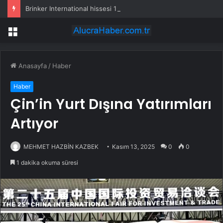
Brinker International hissesi 12 Ağustos’ta yüzde 6,6 hareket edebilir
Menü
Anasayfa
/
Haber
Haber
Çin’in Yurt Dışına Yatırımları
Artıyor
MEHMET HAZBİN KAZBEK
Kasım 13, 2025
0
0
1 dakika okuma süresi