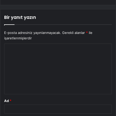
Bir yanıt yazın
E-posta adresiniz yayınlanmayacak.
Gerekli alanlar
*
ile
işaretlenmişlerdir
Y
o
r
u
m
*
Ad
*