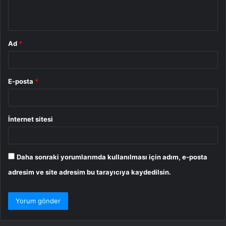
m
*
Ad
*
E-posta
*
İnternet sitesi
Daha sonraki yorumlarımda kullanılması için adım, e-posta
adresim ve site adresim bu tarayıcıya kaydedilsin.