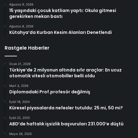
Ağustos 9, 2026
15 yaşındaki çocuk katliam yaptı: Okula gitmesi
gerekirken mekan bastı
Ağustos 8, 2026
Kütahya’da Kurban Kesim Alanları Denetlendi
Rastgele Haberler
Ocak 21, 2026
Türkiye’de 2 milyonun altında sıfır araçlar: En ucuz
otomatik vitesli otomobiller belli oldu
Mart 3, 2026
Diplomadaki Prof.profesör değilmiş
Eylül 18, 2024
Küresel piyasalarda nefesler tutuldu: 25 mi, 50 mi?
Eylül 22, 2025
ABD’de haftalık işsizlik başvuruları 231.000’e düştü
Mayıs 28, 2025