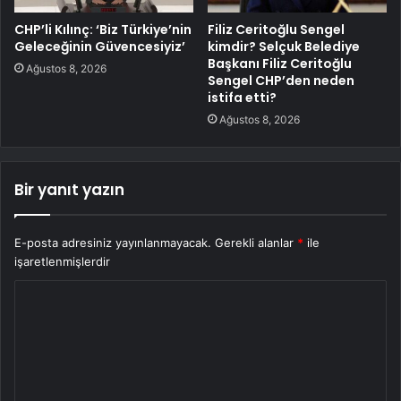
CHP’li Kılınç: ‘Biz Türkiye’nin
Filiz Ceritoğlu Sengel
Geleceğinin Güvencesiyiz’
kimdir? Selçuk Belediye
Başkanı Filiz Ceritoğlu
Ağustos 8, 2026
Sengel CHP’den neden
istifa etti?
Ağustos 8, 2026
Bir yanıt yazın
E-posta adresiniz yayınlanmayacak.
Gerekli alanlar
*
ile
işaretlenmişlerdir
Y
o
r
u