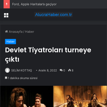
Ford, Apple Haritalar’a geçiyor
Menü
Anasayfa
/
Haber
Haber
Devlet Tiyatroları turneye
çıktı
SELİM KOTTAŞ
Aralık 8, 2022
0
8
1 dakika okuma süresi