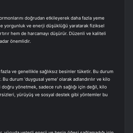
hormonlarını doğrudan etkileyerek daha fazla yeme
de yorgunluk ve enerji düşüklüğü yaratarak fiziksel
 artırır hem de harcamayı düşürür. Düzenli ve kaliteli
kadar önemlidir.
fazla ve genellikle sağlıksız besinler tüketir. Bu durum
ır. Bu durum ‘duygusal yeme’ olarak adlandırılır ve kilo
i doğru yönetmek, sadece ruh sağlığı için değil, kilo
ersizleri, yürüyüş ve sosyal destek gibi yöntemler bu
r, vücuda yeterli enerji ve besin öğesi sağlamadığı için