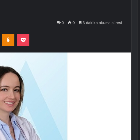
0
0
3 dakika okuma süresi
VKontakte
Odnoklassniki
Pocket