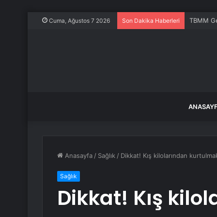
TBMM Gene
Cuma, Ağustos 7 2026
Son Dakika Haberleri
ANASAY
Anasayfa
/
Sağlık
/
Dikkat! Kış kilolarından kurtulma
Sağlık
Dikkat! Kış kil