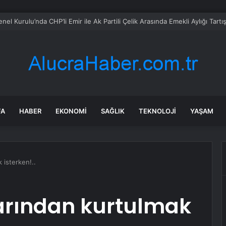
l Kurulu’nda CHP’li Emir ile Ak Partili Çelik Arasında Emekli Aylığı Tar
FA
HABER
EKONOMI
SAĞLIK
TEKNOLOJI
YAŞAM
k isterken!..
olarından kurtulmak