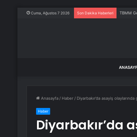
TBMM Gene
Cuma, Ağustos 7 2026
Son Dakika Haberleri
ANASAY
Anasayfa
/
Haber
/
Diyarbakır’da asayiş olaylarında 
Haber
Diyarbakır’da a