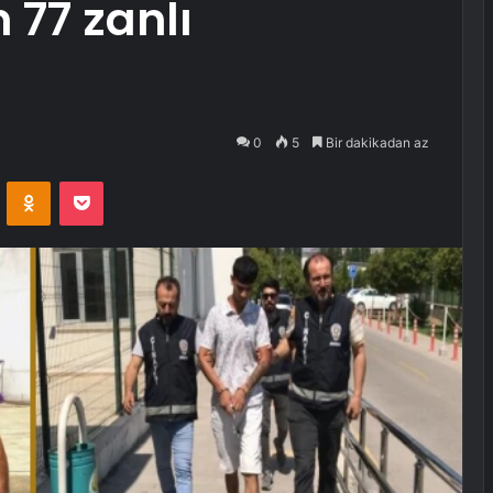
 77 zanlı
0
5
Bir dakikadan az
VKontakte
Odnoklassniki
Pocket