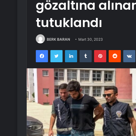
gözaltına alınan
tutuklandı
BERK BARAN
Mart 30, 2023
Facebook
Twitter
LinkedIn
Tumblr
Pinterest
Reddit