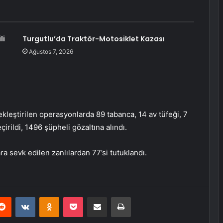
li
Turgutlu’da Traktör-Motosiklet Kazası
Ağustos 7, 2026
kleştirilen operasyonlarda 89 tabanca, 14 av tüfeği, 7
eçirildi, 1496 şüpheli gözaltına alındı.
a sevk edilen zanlılardan 77’si tutuklandı.
erest
Reddit
VKontakte
Odnoklassniki
Pocket
E-Posta ile paylaş
Yazdır