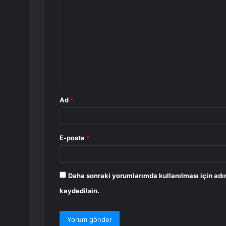
o
r
u
m
*
Ad
*
E-posta
*
Daha sonraki yorumlarımda kullanılması için adı
kaydedilsin.