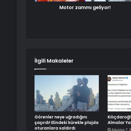
Motor zammı geliyor!
İlgili Makaleler
Görenler neye uğradığını
Kılıçdaroğ
şaşırdı! Elindeki kürekle plajda
Almalar Y
oturanlara saldırdı
Ağustos 7, 