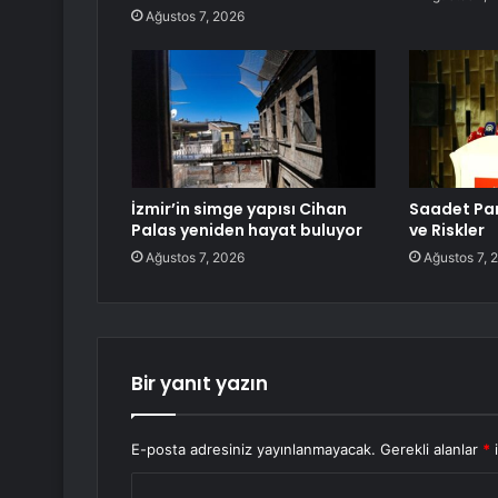
Ağustos 7, 2026
İzmir’in simge yapısı Cihan
Saadet Par
Palas yeniden hayat buluyor
ve Riskler
Ağustos 7, 2026
Ağustos 7, 
Bir yanıt yazın
E-posta adresiniz yayınlanmayacak.
Gerekli alanlar
*
i
Y