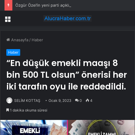
Özgür Özel’in yeni parti açıklaması sonrası Murat Bakan, CHP’den istifa etti
Menü
Anasayfa
/
Haber
Haber
“En düşük emekli maaşı 8
bin 500 TL olsun” önerisi her
iki tarafın oyu ile reddedildi.
SELİM KOTTAŞ
Ocak 9, 2023
0
4
1 dakika okuma süresi