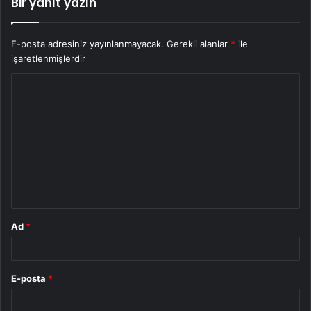
Bir yanıt yazın
E-posta adresiniz yayınlanmayacak.
Gerekli alanlar
*
ile
işaretlenmişlerdir
Y
o
r
u
m
*
Ad
*
E-posta
*