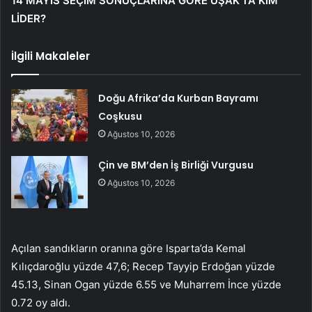
14 MAYIS SEÇİM SONUÇLARINA GÖRE UŞAK’TA KİM
LİDER?
İlgili Makaleler
Doğu Afrika’da Kurban Bayramı
Coşkusu
Ağustos 10, 2026
Çin ve BM’den İş Birliği Vurgusu
Ağustos 10, 2026
Açılan sandıkların oranına göre Isparta’da Kemal
Kılıçdaroğlu yüzde 47,6; Recep Tayyip Erdoğan yüzde
45.13, Sinan Ogan yüzde 6.55 ve Muharrem İnce yüzde
0.72 oy aldı.