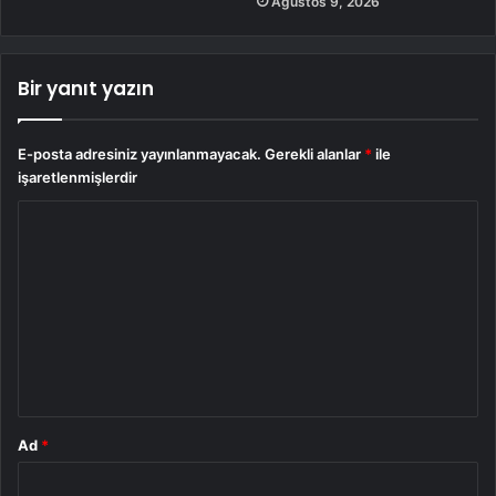
Ağustos 9, 2026
Bir yanıt yazın
E-posta adresiniz yayınlanmayacak.
Gerekli alanlar
*
ile
işaretlenmişlerdir
Y
o
r
u
m
*
Ad
*