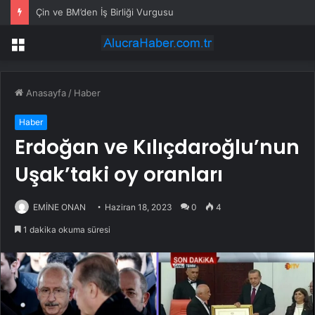
Çin ve BM’den İş Birliği Vurgusu
Menü
Anasayfa
/
Haber
Haber
Erdoğan ve Kılıçdaroğlu’nun
Uşak’taki oy oranları
EMİNE ONAN
Haziran 18, 2023
0
4
1 dakika okuma süresi