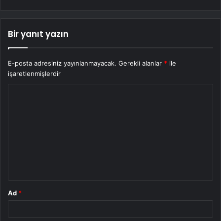
Bir yanıt yazın
E-posta adresiniz yayınlanmayacak.
Gerekli alanlar
*
ile
işaretlenmişlerdir
Y
o
r
u
m
*
Ad
*