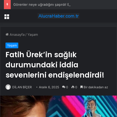
Görenler neye uğradığını şaşırdı! Elindeki kürekle plajda oturanlara saldırdı
Menü
Anasayfa
/
Yaşam
Yaşam
Fatih Ürek’in sağlık
durumundaki iddia
sevenlerini endişelendirdi!
DİLAN BİÇER
Aralık 6, 2025
0
0
Bir dakikadan az