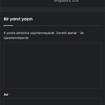
Ağustos 9, 2026
Bir yanıt yazın
E-posta adresiniz yayınlanmayacak.
Gerekli alanlar
*
ile
işaretlenmişlerdir
Y
o
r
u
m
*
Ad
*