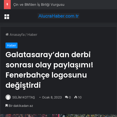
Çin ve BM’den İş Birliği Vurgusu
Menü
Anasayfa
/
Haber
Haber
Galatasaray’dan derbi
sonrası olay paylaşımı!
Fenerbahçe logosunu
değiştirdi
SELİM KOTTAŞ
Ocak 8, 2023
0
10
Bir dakikadan az