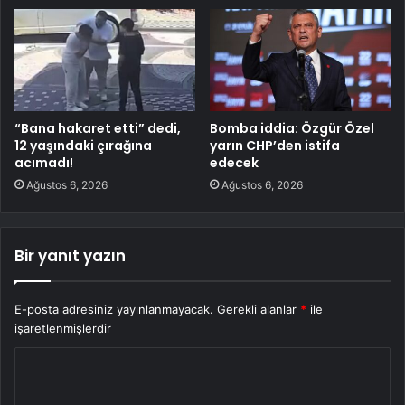
“Bana hakaret etti” dedi,
Bomba iddia: Özgür Özel
12 yaşındaki çırağına
yarın CHP’den istifa
acımadı!
edecek
Ağustos 6, 2026
Ağustos 6, 2026
Bir yanıt yazın
E-posta adresiniz yayınlanmayacak.
Gerekli alanlar
*
ile
işaretlenmişlerdir
Y
o