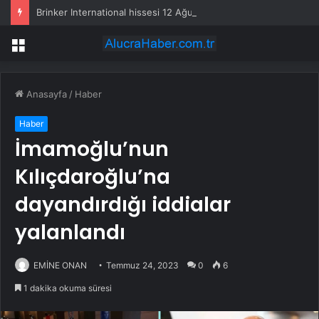
Brinker International hissesi 12 Ağustos’ta yüzde 6,6 hareket edebilir
Menü
Anasayfa
/
Haber
Haber
İmamoğlu’nun
Kılıçdaroğlu’na
dayandırdığı iddialar
yalanlandı
EMİNE ONAN
Temmuz 24, 2023
0
6
1 dakika okuma süresi