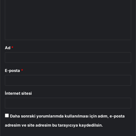
r
u
m
*
Ad
*
E-posta
*
İnternet sitesi
Daha sonraki yorumlarımda kullanılması için adım, e-posta
adresim ve site adresim bu tarayıcıya kaydedilsin.