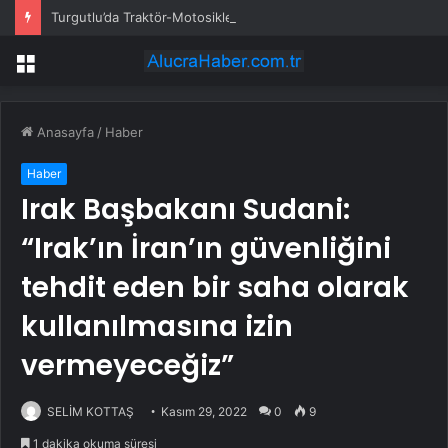
Turgutlu’da Traktör-Motosiklet Kazası
Menü
Anasayfa
/
Haber
Haber
Irak Başbakanı Sudani:
“Irak’ın İran’ın güvenliğini
tehdit eden bir saha olarak
kullanılmasına izin
vermeyeceğiz”
SELİM KOTTAŞ
Kasım 29, 2022
0
9
1 dakika okuma süresi