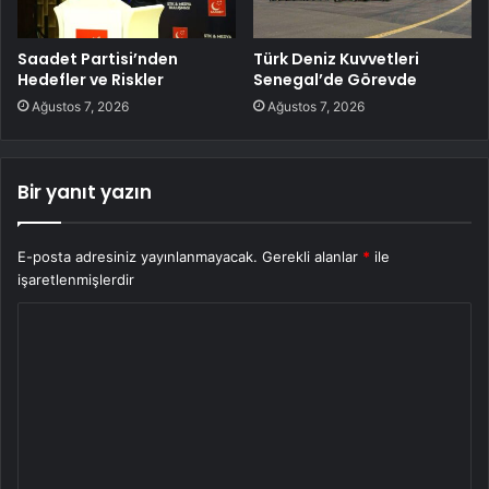
Saadet Partisi’nden
Türk Deniz Kuvvetleri
Hedefler ve Riskler
Senegal’de Görevde
Ağustos 7, 2026
Ağustos 7, 2026
Bir yanıt yazın
E-posta adresiniz yayınlanmayacak.
Gerekli alanlar
*
ile
işaretlenmişlerdir
Y
o
r
u
m
*