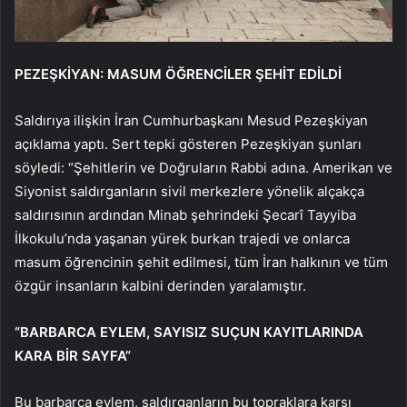
PEZEŞKİYAN: MASUM ÖĞRENCİLER ŞEHİT EDİLDİ
Saldırıya ilişkin İran Cumhurbaşkanı Mesud Pezeşkiyan
açıklama yaptı. Sert tepki gösteren Pezeşkiyan şunları
söyledi: “Şehitlerin ve Doğruların Rabbi adına. Amerikan ve
Siyonist saldırganların sivil merkezlere yönelik alçakça
saldırısının ardından Minab şehrindeki Şecarî Tayyiba
İlkokulu’nda yaşanan yürek burkan trajedi ve onlarca
masum öğrencinin şehit edilmesi, tüm İran halkının ve tüm
özgür insanların kalbini derinden yaralamıştır.
“BARBARCA EYLEM, SAYISIZ SUÇUN KAYITLARINDA
KARA BİR SAYFA”
Bu barbarca eylem, saldırganların bu topraklara karşı