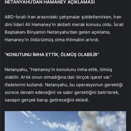
NETANYAHU’DAN HAMANEY AÇIKLAMASI
ABD-İsrail-İran arasındaki çatışmalar şiddetlenirken, İran
dini lideri Ali Hamaney’in akıbeti merak konusu oldu. İsrail
Başbakanı Binyamin Netanyahu’dan gelen açıklama,
Hamaney’in öldürülmüş olma ihtimalini artırdı.
“KONUTUNU İMHA ETTİK, ÖLMÜŞ OLABİLİR”
Netanyahu, “Hamaney’in konutunu imha ettik, ölmüş
olabilir. Artık onun olmadığına dair birçok işaret var.”
ifadelerini kullandı. Netanyahu, bu operasyonun gerektiği
sürece devam edeceğini ve sabır gerektiğini belirterek,
savaşın gerçek barışı getireceğini ekledi.