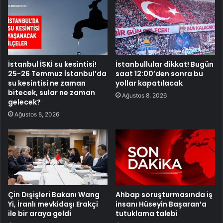
İstanbul İSKİ su kesintisi!
İstanbullular dikkat! Bugün
25-26 Temmuz İstanbul’da
saat 12:00’den sonra bu
su kesintisi ne zaman
yollar kapatılacak
bitecek, sular ne zaman
Ağustos 8, 2026
gelecek?
Ağustos 8, 2026
Çin Dışişleri Bakanı Wang
Ahbap soruşturmasında iş
Yi, İranlı mevkidaşı Erakçi
insanı Hüseyin Başaran’a
ile bir araya geldi
tutuklama talebi