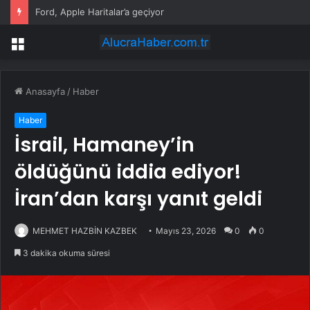
3 çocuğunu öldüren annenin savunması pes dedirtti
Menü
Anasayfa
/
Haber
Haber
İsrail, Hamaney’in
öldüğünü iddia ediyor!
İran’dan karşı yanıt geldi
MEHMET HAZBİN KAZBEK
Mayıs 23, 2026
0
0
3 dakika okuma süresi