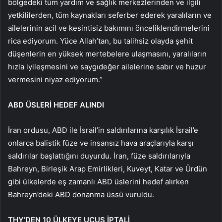
bölgedeki tüm yardım ve sağlık merkezlerinden ve ilgili
yetkililerden, tüm kaynakları seferber ederek yaralıların ve
ailelerinin acil ve kesintisiz bakımını önceliklendirmelerini
rica ediyorum. Yüce Allah’tan, bu talihsiz olayda şehit
düşenlerin en yüksek mertebelere ulaşmasını, yaralıların
hızla iyileşmesini ve saygıdeğer ailelerine sabır ve huzur
vermesini niyaz ediyorum.”
ABD ÜSLERİ HEDEF ALINDI
İran ordusu, ABD ile İsrail’in saldırılarına karşılık İsrail’e
onlarca balistik füze ve insansız hava araçlarıyla karşı
saldırılar başlattığını duyurdu. İran, füze saldırılarıyla
Bahreyn, Birleşik Arap Emirlikleri, Kuveyt, Katar ve Ürdün
gibi ülkelerde eş zamanlı ABD üslerini hedef alırken
Bahreyn’deki ABD donanma üssü vuruldu.
THY’DEN 10 ÜLKEYE UÇUŞ İPTALİ