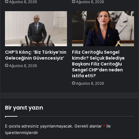
Ağustos 8, 2026
Ağustos 8, 2026
CHP’li Kılınç: ‘Biz Türkiye’nin
Filiz Ceritoğlu Sengel
Geleceğinin Güvencesiyiz’
kimdir? Selçuk Belediye
Başkanı Filiz Ceritoğlu
Ağustos 8, 2026
Sengel CHP’den neden
istifa etti?
Ağustos 8, 2026
Bir yanıt yazın
E-posta adresiniz yayınlanmayacak.
Gerekli alanlar
*
ile
işaretlenmişlerdir