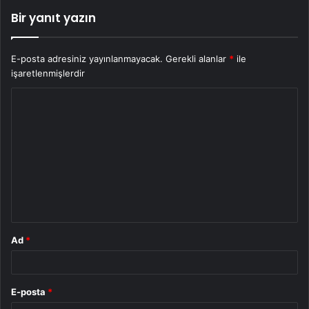
Bir yanıt yazın
E-posta adresiniz yayınlanmayacak.
Gerekli alanlar
*
ile
işaretlenmişlerdir
Y
o
r
u
m
*
Ad
*
E-posta
*