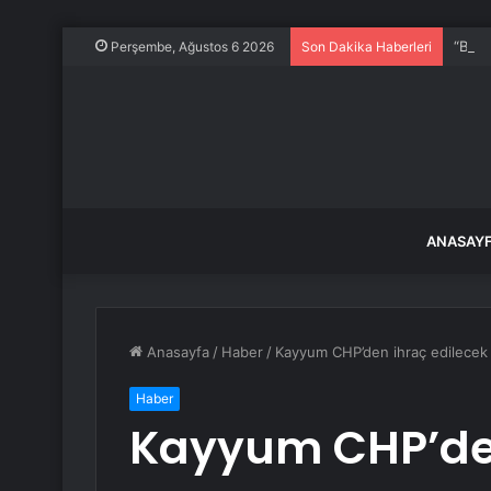
“Bana
Perşembe, Ağustos 6 2026
Son Dakika Haberleri
ANASAY
Anasayfa
/
Haber
/
Kayyum CHP’den ihraç edilecek v
Haber
Kayyum CHP’den