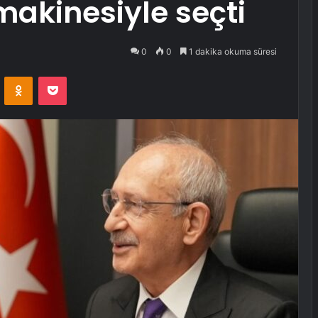
makinesiyle seçti
0
0
1 dakika okuma süresi
VKontakte
Odnoklassniki
Pocket