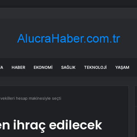
 hakaret etti” dedi, 12 yaşındaki çırağına acımadı!
FA
HABER
EKONOMI
SAĞLIK
TEKNOLOJI
YAŞAM
ekilleri hesap makinesiyle seçti
 ihraç edilecek