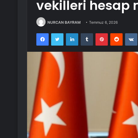
vekilleri hesap 
NURCAN BAYRAM
Temmuz 6, 2026
Facebook
Twitter
LinkedIn
Tumblr
Pinterest
Reddit