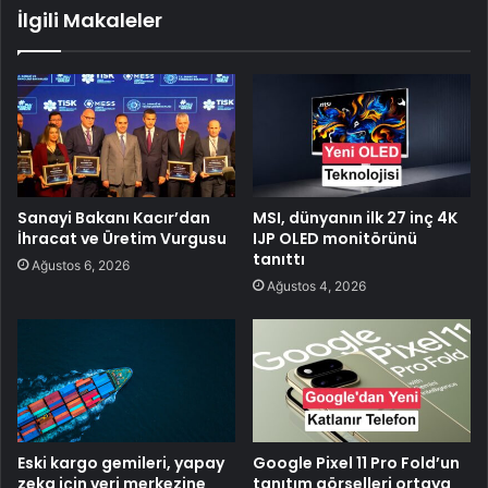
İlgili Makaleler
Sanayi Bakanı Kacır’dan
MSI, dünyanın ilk 27 inç 4K
İhracat ve Üretim Vurgusu
IJP OLED monitörünü
tanıttı
Ağustos 6, 2026
Ağustos 4, 2026
Eski kargo gemileri, yapay
Google Pixel 11 Pro Fold’un
zeka için veri merkezine
tanıtım görselleri ortaya