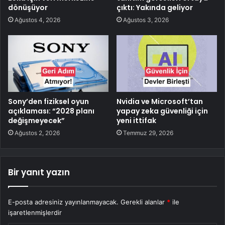
dönüşüyor
çıktı: Yakında geliyor
Ağustos 4, 2026
Ağustos 3, 2026
Sony’den fiziksel oyun
Nvidia ve Microsoft’tan
açıklaması: “2028 planı
yapay zeka güvenliği için
değişmeyecek”
yeni ittifak
Ağustos 2, 2026
Temmuz 29, 2026
Bir yanıt yazın
E-posta adresiniz yayınlanmayacak.
Gerekli alanlar
*
ile
işaretlenmişlerdir