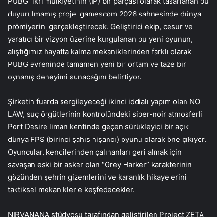
PUBG fikri mülkiyetinin (IP) bir parçası olarak tasarlanan bu
duyurulmamış proje, gamescom 2026 sahnesinde dünya
prömiyerini gerçekleştirecek. Geliştirici ekip, cesur ve
yaratıcı bir vizyon üzerine kurgulanan bu yeni oyunun,
alıştığımız hayatta kalma mekaniklerinden farklı olarak
PUBG evreninde tamamen yeni bir ortam ve taze bir
oynanış deneyimi sunacağını belirtiyor.
Şirketin fuarda sergileyeceği ikinci iddialı yapım olan NO
LAW, suç örgütlerinin kontrolündeki siber-noir atmosferli
Port Desire liman kentinde geçen sürükleyici bir açık
dünya FPS (birinci şahıs nişancı) oyunu olarak öne çıkıyor.
Oyuncular, kendilerinden çalınanları geri almak için
savaşan eski bir asker olan “Grey Harker” karakterinin
gözünden şehrin gizemlerini ve karanlık hikayelerini
taktiksel mekaniklerle keşfedecekler.
NIRVANANA stüdyosu tarafından geliştirilen Project ZETA