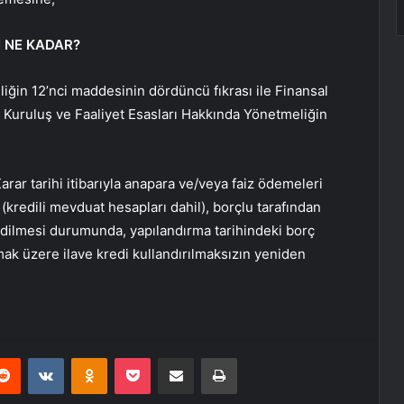
İ NE KADAR?
liğin 12’nci maddesinin dördüncü fıkrası ile Finansal
 Kuruluş ve Faaliyet Esasları Hakkında Yönetmeliğin
arar tarihi itibarıyla anapara ve/veya faiz ödemeleri
(kredili mevduat hesapları dahil), borçlu tarafından
 edilmesi durumunda, yapılandırma tarihindeki borç
olmak üzere ilave kredi kullandırılmaksızın yeniden
erest
Reddit
VKontakte
Odnoklassniki
Pocket
E-Posta ile paylaş
Yazdır