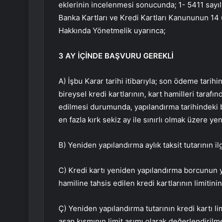
eklerinin incelenmesi sonucunda; 1- 5411 sayı
Banka Kartları ve Kredi Kartları Kanununun 14 
Hakkında Yönetmelik uyarınca;
3 AY İÇİNDE BAŞVURU GEREKLİ
A) İşbu Karar tarihi itibarıyla; son ödeme t
bireysel kredi kartlarının, kart hamilleri tarafı
edilmesi durumunda, yapılandırma tarihindeki bo
en fazla kırk sekiz ay ile sınırlı olmak üzere ye
B) Yeniden yapılandırma aylık taksit tutarının i
C) Kredi kartı yeniden yapılandırma borcunun y
hamiline tahsis edilen kredi kartlarının limitini
Ç) Yeniden yapılandırma tutarının kredi kartı lim
aşan kısmının limit aşımı olarak değerlendiril