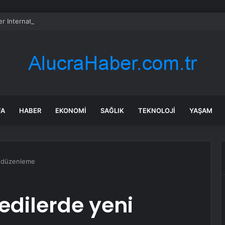
er International hissesi 12 Ağustos’ta yüzde 6,6 hareket edebilir
FA
HABER
EKONOMI
SAĞLIK
TEKNOLOJI
YAŞAM
ni düzenleme
redilerde yeni