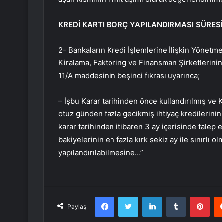
KREDİ KARTI BORÇ YAPILANDIRMASI SÜRES
2- Bankaların Kredi İşlemlerine İlişkin Yönetme
Kiralama, Faktoring ve Finansman Şirketlerinin
11/A maddesinin beşinci fıkrası uyarınca;
– İşbu Karar tarihinden önce kullandırılmış ve K
otuz günden fazla gecikmiş ihtiyaç kredilerinin 
karar tarihinden itibaren 3 ay içerisinde talep
bakiyelerinin en fazla kırk sekiz ay ile sınırlı 
yapılandırılabilmesine…”
Facebook
Twitter
LinkedIn
Tumblr
Pint
Paylaş