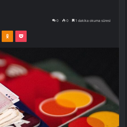
0
0
1 dakika okuma süresi
VKontakte
Odnoklassniki
Pocket