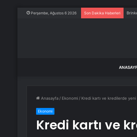
Brink
Perşembe, Ağustos 6 2026
Son Dakika Haberleri
ANASAY
Anasayfa
/
Ekonomi
/
Kredi kartı ve kredilerde ye
Ekonomi
Kredi kartı ve k