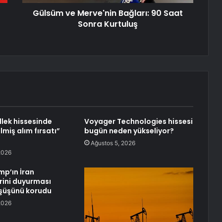
Gülsüm ve Merve'nin Bağları: 90 Saat
Sonra Kurtuluş
llek hissesinde
Voyager Technologies hissesi
lmiş alım fırsatı”
bugün neden yükseliyor?
Ağustos 5, 2026
2026
mp’ın İran
ini duyurması
şüşünü korudu
2026