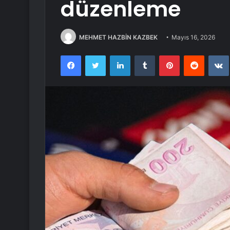
düzenleme
MEHMET HAZBİN KAZBEK
Mayıs 16, 2026
Facebook
Twitter
LinkedIn
Tumblr
Pinterest
Reddit