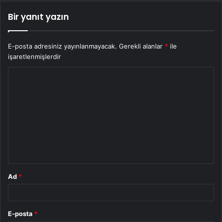
Bir yanıt yazın
E-posta adresiniz yayınlanmayacak.
Gerekli alanlar
*
ile
işaretlenmişlerdir
Y
o
r
u
m
*
Ad
*
E-posta
*