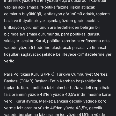
indirerek yüzde 43’ten yüzde 40,5’e düşürdü. TCMB’den
yapılan açıklamada, “Politika faizine ilişkin atılacak
adımların büyüklüğü, enflasyon görünümü odaklı, toplantı
bazlı ve ihtiyatlı bir yaklaşımla gözden geçirilecektir.
Enflasyon görünümünün ara hedeflerden belirgin bir
biçimde ayrışması durumunda, para politikası duruşu
sıkılaştırılacaktır. Kurul, politika kararlarını enflasyonu orta
vadede yüzde 5 hedefine ulaştıracak parasal ve finansal
koşulları sağlayacak şekilde belirleyecektir” ifadelerine yer
verildi.
Para Politikası Kurulu (PPK), Türkiye Cumhuriyet Merkez
Bankası (TCMB) Başkanı Fatih Karahan başkanlığında
toplandı. Kurul, politika faizi olan bir hafta vadeli repo ihale
faiz oranının yüzde 43’ten yüzde 40,5’e indirilmesine karar
verdi. Kurul ayrıca, Merkez Bankası gecelik vadede borç
verme faiz oranını yüzde 46’dan yüzde 43,5’e, gecelik
vadede borçlanma faiz oranını ise yüzde 41,5’ten yüzde