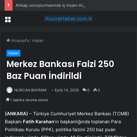
Ahbap soruşturmasında iş insanı Hüseyin Başaran’a tutuklama talebi
Menü
Anasayfa
/
Haber
Haber
Merkez Bankası Faizi 250
Baz Puan İndirildi
NURCAN BAYRAM
Eylül 14, 2025
0
0
1 dakika okuma süresi
(ANKARA)
– Türkiye Cumhuriyet Merkez Bankası (TCMB)
Başkanı
Fatih Karahan
‘ın başkanlığında toplanan Para
Politikası Kurulu (PPK), politika faizini 250 baz puan