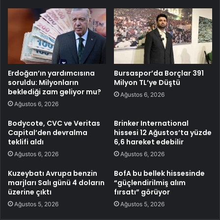
Erdoğan’ın yardımcısına
Bursaspor’da Borçlar 391
soruldu: Milyonların
Milyon TL’ye Düştü
beklediği zam geliyor mu?
Ağustos 6, 2026
Ağustos 6, 2026
Bodycote, CVC ve Veritas
Brinker International
Capital’den devralma
hissesi 12 Ağustos’ta yüzde
teklifi aldı
6,6 hareket edebilir
Ağustos 6, 2026
Ağustos 6, 2026
Kuzeybatı Avrupa benzin
BofA bu bellek hissesinde
marjları Salı günü 4 doların
“güçlendirilmiş alım
üzerine çıktı
fırsatı” görüyor
Ağustos 5, 2026
Ağustos 5, 2026