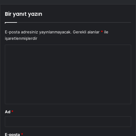
Bir yanıt yazın
E-posta adresiniz yayınlanmayacak.
Gerekli alanlar
*
ile
işaretlenmişlerdir
Y
o
r
u
m
*
Ad
*
E-posta
*