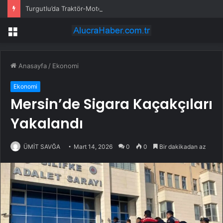
Turgutlu’da Traktör-Motosiklet Kazası
Menü
Anasayfa
/
Ekonomi
Ekonomi
Mersin’de Sigara Kaçakçıları
Yakalandı
ÜMİT SAVĞA
Mart 14, 2026
0
0
Bir dakikadan az