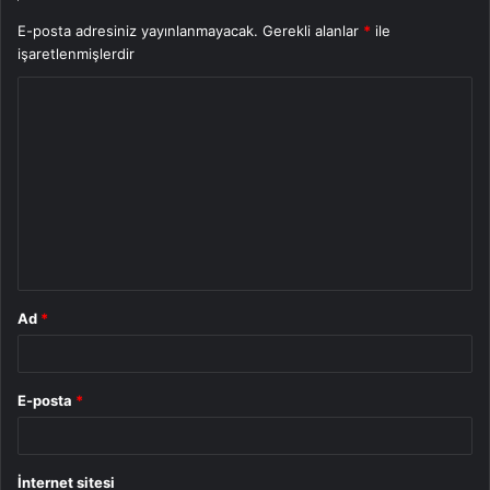
E-posta adresiniz yayınlanmayacak.
Gerekli alanlar
*
ile
işaretlenmişlerdir
Y
o
r
u
m
*
Ad
*
E-posta
*
İnternet sitesi