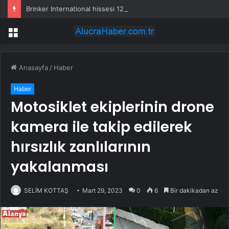
Brinker International hissesi 12 Ağustos’ta yüzde 6,6 hareket edebilir
Menü
Anasayfa
/
Haber
Haber
Motosiklet ekiplerinin drone
kamera ile takip edilerek
hırsızlık zanlılarının
yakalanması
SELİM KOTTAŞ
Mart 29, 2023
0
6
Bir dakikadan az