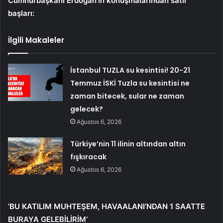
Cumhurbaşkanı Erdoğan’ın konuşmalarından satır
başları:
İlgili Makaleler
İstanbul TUZLA su kesintisi! 20-21
Temmuz İSKİ Tuzla su kesintisi ne
zaman bitecek, sular ne zaman
gelecek?
Ağustos 6, 2026
Türkiye’nin 11 ilinin altından altın
fışkıracak
Ağustos 6, 2026
‘BU KATILIM MUHTEŞEM, HAVAALANI’NDAN 1 SAATTE
BURAYA GELEBİLİRİM’