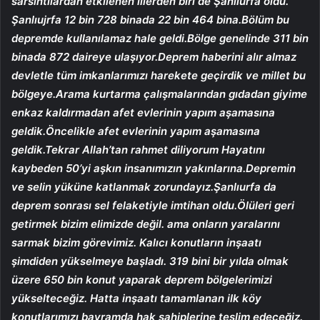
sarsıntılardan etkilenen illerden biri de Şanlıurfa oldu.
Şanlıujrfa 12 bin 728 binada 22 bin 464 bina.Bölüm bu
depremde kullanılamaz hale geldi.Bölge genelinde 311 bin
binada 872 daireye ulaşıyor.Deprem haberini alır almaz
devletle tüm imkanlarımızı harekete geçirdik ve millet bu
bölgeye.Arama kurtarma çalışmalarından gıdadan giyime
enkaz kaldırmadan afet evlerinin yapım aşamasına
geldik.Öncelikle afet evlerinin yapım aşamasına
geldik.Tekrar Allah’tan rahmet diliyorum Hayatını
kaybeden 50’yi aşkın insanımızın yakınlarına.Depremin
ve selin yüküne katlanmak zorundayız.Şanlıurfa da
deprem sonrası sel felaketiyle imtihan oldu.Ölüleri geri
getirmek bizim elimizde değil. ama onların yaralarını
sarmak bizim görevimiz. Kalıcı konutların inşaatı
şimdiden yükselmeye başladı. 319 bini bir yılda olmak
üzere 650 bin konut yaparak deprem bölgelerimizi
yükselteceğiz. Hatta inşaatı tamamlanan ilk köy
konutlarımızı bayramda hak sahiplerine teslim edeceğiz.