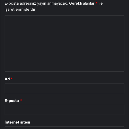
E-posta adresiniz yayınlanmayacak.
Gerekli alanlar
*
ile
işaretlenmişlerdir
Y
o
r
u
m
*
Ad
*
E-posta
*
İnternet sitesi