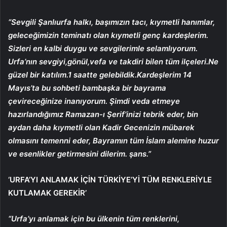
“Sevgili Şanlıurfa halkı, başımızın tacı, kıymetli hanımlar,
geleceğimizin teminatı olan kıymetli genç kardeşlerim.
Sizleri en kalbi duygu ve sevgilerimle selamlıyorum.
Urfa’nın sevgiyi,gönül,vefa ve takdiri bilen tüm ilçeleri.Ne
güzel bir katılım.1 saatte gelebildik.Kardeşlerim 14
Mayıs’ta bu sohbeti bambaşka bir bayrama
çevireceğinize inanıyorum. Şimdi veda etmeye
hazırlandığımız Ramazan-ı Şerif’inizi tebrik eder, bin
aydan daha kıymetli olan Kadir Gecenizin mübarek
olmasını temenni eder, Bayramın tüm İslam alemine huzur
ve esenlikler getirmesini dilerim. şans.”
‘URFA’YI ANLAMAK İÇİN TÜRKİYE’Yİ TÜM RENKLERİYLE
KUTLAMAK GEREKİR’
“Urfa’yı anlamak için bu ülkenin tüm renklerini,