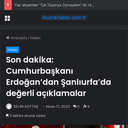
Yaz akşamları “Çık Dışarıya Oynayalım” ile renklendi
Menü
Anasayfa
/
Haber
Haber
Son dakika:
Cumhurbaşkanı
Erdoğan’dan Şanlıurfa’da
değerli açıklamalar
SELİM KOTTAŞ
Nisan 17, 2023
0
9
3 dakika okuma süresi