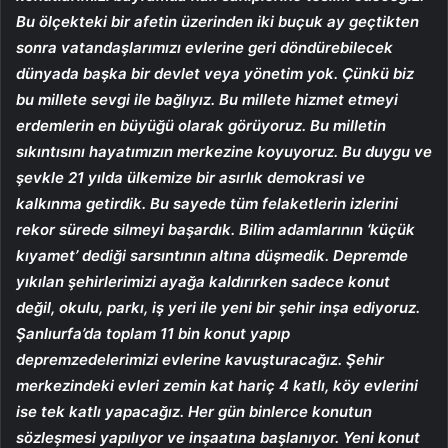
Bu ölçekteki bir afetin üzerinden iki buçuk ay geçtikten
sonra vatandaşlarımızı evlerine geri döndürebilecek
dünyada başka bir devlet veya yönetim yok. Çünkü biz
bu millete sevgi ile bağlıyız. Bu millete hizmet etmeyi
erdemlerin en büyüğü olarak görüyoruz. Bu milletin
sıkıntısını hayatımızın merkezine koyuyoruz. Bu duygu ve
şevkle 21 yılda ülkemize bir asırlık demokrasi ve
kalkınma getirdik. Bu sayede tüm felaketlerin izlerini
rekor sürede silmeyi başardık. Bilim adamlarının ‘küçük
kıyamet’ dediği sarsıntının altına düşmedik. Depremde
yıkılan şehirlerimizi ayağa kaldırırken sadece konut
değil, okulu, parkı, iş yeri ile yeni bir şehir inşa ediyoruz.
Şanlıurfa’da toplam 11 bin konut yapıp
depremzedelerimizi evlerine kavuşturacağız. Şehir
merkezindeki evleri zemin kat hariç 4 katlı, köy evlerini
ise tek katlı yapacağız. Her gün binlerce konutun
sözleşmesi yapılıyor ve inşaatına başlanıyor. Yeni konut