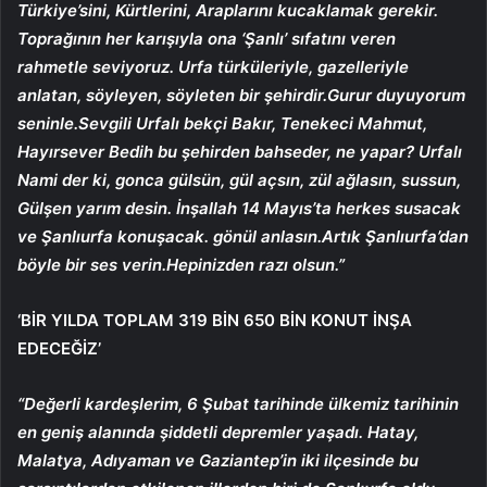
Türkiye’sini, Kürtlerini, Araplarını kucaklamak gerekir.
Toprağının her karışıyla ona ‘Şanlı’ sıfatını veren
rahmetle seviyoruz. Urfa türküleriyle, gazelleriyle
anlatan, söyleyen, söyleten bir şehirdir.Gurur duyuyorum
seninle.Sevgili Urfalı bekçi Bakır, Tenekeci Mahmut,
Hayırsever Bedih bu şehirden bahseder, ne yapar? Urfalı
Nami der ki, gonca gülsün, gül açsın, zül ağlasın, sussun,
Gülşen yarım desin. İnşallah 14 Mayıs’ta herkes susacak
ve Şanlıurfa konuşacak. gönül anlasın.Artık Şanlıurfa’dan
böyle bir ses verin.Hepinizden razı olsun.”
‘BİR YILDA TOPLAM 319 BİN 650 BİN KONUT İNŞA
EDECEĞİZ’
“Değerli kardeşlerim, 6 Şubat tarihinde ülkemiz tarihinin
en geniş alanında şiddetli depremler yaşadı. Hatay,
Malatya, Adıyaman ve Gaziantep’in iki ilçesinde bu