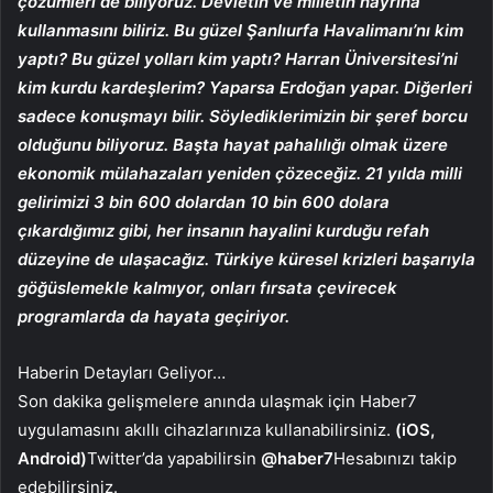
çözümleri de biliyoruz. Devletin ve milletin hayrına
kullanmasını biliriz. Bu güzel Şanlıurfa Havalimanı’nı kim
yaptı? Bu güzel yolları kim yaptı? Harran Üniversitesi’ni
kim kurdu kardeşlerim? Yaparsa Erdoğan yapar. Diğerleri
sadece konuşmayı bilir. Söylediklerimizin bir şeref borcu
olduğunu biliyoruz. Başta hayat pahalılığı olmak üzere
ekonomik mülahazaları yeniden çözeceğiz. 21 yılda milli
gelirimizi 3 bin 600 dolardan 10 bin 600 dolara
çıkardığımız gibi, her insanın hayalini kurduğu refah
düzeyine de ulaşacağız. Türkiye küresel krizleri başarıyla
göğüslemekle kalmıyor, onları fırsata çevirecek
programlarda da hayata geçiriyor.
Haberin Detayları Geliyor…
Son dakika gelişmelere anında ulaşmak için Haber7
uygulamasını akıllı cihazlarınıza kullanabilirsiniz.
(iOS,
Android)
Twitter’da yapabilirsin
@haber7
Hesabınızı takip
edebilirsiniz.