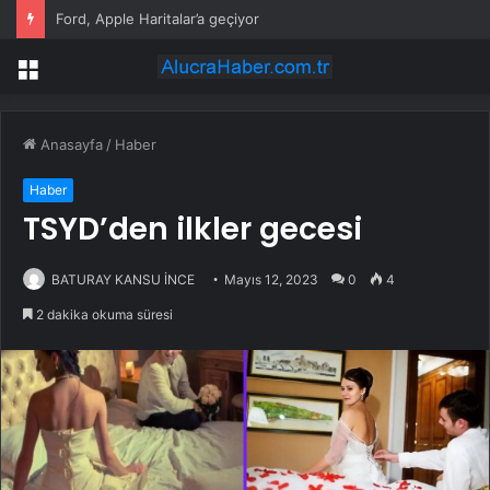
Ford, Apple Haritalar’a geçiyor
Menü
Anasayfa
/
Haber
Haber
TSYD’den ilkler gecesi
BATURAY KANSU İNCE
Mayıs 12, 2023
0
4
2 dakika okuma süresi