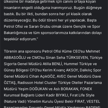
ülkesine bir madalya getirmek için canını ortaya koyan
insanların engelli olduğuna inanmıyoruz. Bugün düğmeye
bastık. Bu bir ilkti, bundan sonra her yıl klasik olarak
düzenleyeceğiz. Bu ödül töreni her yıl yapılacak. Başta
Petrol Ofisi ve Saran Grubu olmak üzere Gençlik ve Spor
Bakanlığımıza ve tüm sponsorlarımıza katkılarından dolayı
teşekkür ediyorum.”
Törenin ana sponsoru Petrol Ofisi Küme CEO’su Mehmet
ABBASOĞLU ve CMO’su Sinan Seha TÜRKSEVEN, Türkiye
Sigorta Genel Müdürü Atilla BENLİ, Hummel Türkiye ve
Güney Bölgesi CFO’su Kerim Kıvanç AKSOY, Dalkılıç Spor
Genel Müdürü Cihan AçıkGÖZ, AVEC Genel Müdürü Dave
ÖZTAŞ, Radisson Hotel Cluster Türkiye Oteller Pazarlama
Müdürü Yeşim DOĞUKAN ve Aslı BORAKAN, FONEX
Kurumsal Bağlantı Lideri Kadir BIYIKLI, Fırat Life Style
(Nature Vadi) Yönetim Kurulu Üyesi Bekir FIRAT, VESTEL
Pazarlamadan Sorumlu Genel Müdür Yardımcısı BADEM’i,