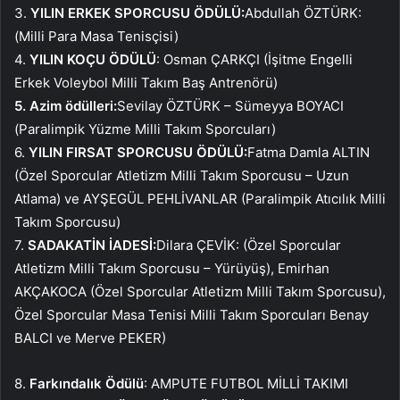
3.
YILIN ERKEK SPORCUSU ÖDÜLÜ:
Abdullah ÖZTÜRK:
(Milli Para Masa Tenisçisi)
4.
YILIN KOÇU ÖDÜLÜ
: Osman ÇARKÇI (İşitme Engelli
Erkek Voleybol Milli Takım Baş Antrenörü)
5.
Azim ödülleri:
Sevilay ÖZTÜRK – Sümeyya BOYACI
(Paralimpik Yüzme Milli Takım Sporcuları)
6.
YILIN FIRSAT SPORCUSU ÖDÜLÜ:
Fatma Damla ALTIN ​​​​
(Özel Sporcular Atletizm Milli Takım Sporcusu – Uzun
Atlama) ve AYŞEGÜL PEHLİVANLAR (Paralimpik Atıcılık Milli
Takım Sporcusu)
7.
SADAKATİN İADESİ:
Dilara ÇEVİK: (Özel Sporcular
Atletizm Milli Takım Sporcusu – Yürüyüş), Emirhan
AKÇAKOCA (Özel Sporcular Atletizm Milli Takım Sporcusu),
Özel Sporcular Masa Tenisi Milli Takım Sporcuları Benay
BALCI ve Merve PEKER)
8.
Farkındalık Ödülü
: AMPUTE FUTBOL MİLLİ TAKIMI