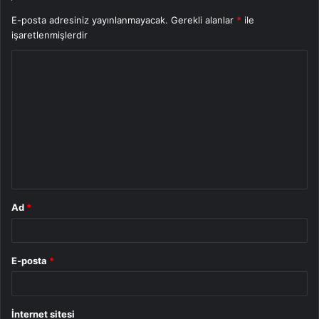
E-posta adresiniz yayınlanmayacak.
Gerekli alanlar
*
ile
işaretlenmişlerdir
Y
o
r
u
m
*
Ad
*
E-posta
*
İnternet sitesi