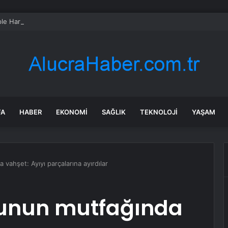
le Haritalar’a geçiyor
FA
HABER
EKONOMI
SAĞLIK
TEKNOLOJI
YAŞAM
vahşet: Ayıyı parçalarına ayırdılar
dunun mutfağında