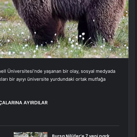
ll Üniversitesi’nde yaşanan bir olay, sosyal medyada
dıkları bir ayıyı üniversite yurdundaki ortak mutfağa
ÇALARINA AYIRDILAR
Bursa Nilüfer’e 7 yeni park