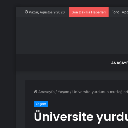
Ford, App
Pazar, Ağustos 9 2026
Son Dakika Haberleri
ANASAY
Anasayfa
/
Yaşam
/
Üniversite yurdunun mutfağında 
Yaşam
Üniversite yur