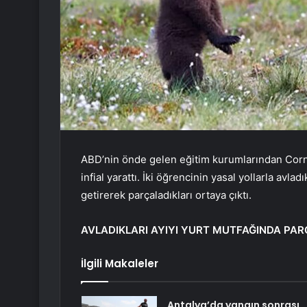
ABD’nin önde gelen eğitim kurumlarından Corne
infial yarattı. İki öğrencinin yasal yollarla avla
getirerek parçaladıkları ortaya çıktı.
AVLADIKLARI AYIYI YURT MUTFAĞINDA PAR
İlgili Makaleler
Antalya’da yangın sonrası