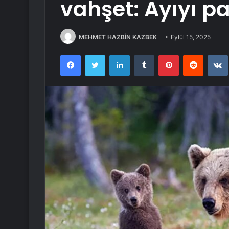
vahşet: Ayıyı pa
MEHMET HAZBİN KAZBEK
Eylül 15, 2025
Facebook
Twitter
LinkedIn
Tumblr
Pinterest
Reddit