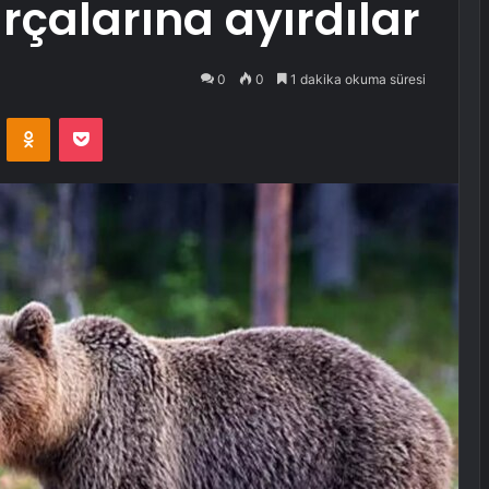
rçalarına ayırdılar
0
0
1 dakika okuma süresi
VKontakte
Odnoklassniki
Pocket