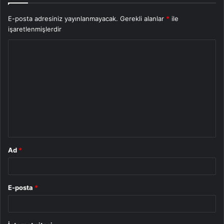
E-posta adresiniz yayınlanmayacak.
Gerekli alanlar
*
ile
işaretlenmişlerdir
Y
o
r
u
m
*
Ad
*
E-posta
*