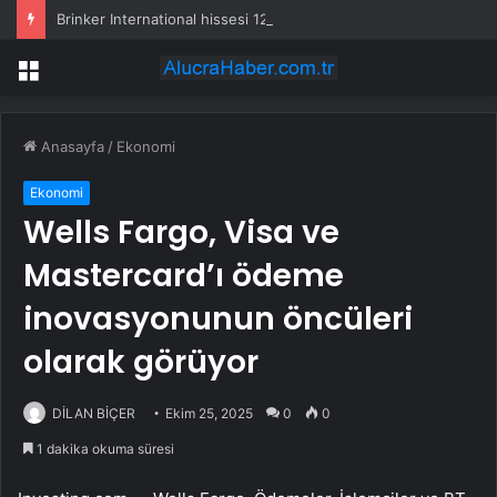
Brinker International hissesi 12 Ağustos’ta yüzde 6,6 hareket edebilir
Menü
Anasayfa
/
Ekonomi
Ekonomi
Wells Fargo, Visa ve
Mastercard’ı ödeme
inovasyonunun öncüleri
olarak görüyor
DİLAN BİÇER
Ekim 25, 2025
0
0
1 dakika okuma süresi