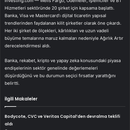
Investing.com —
Wells Fargo
, Ödemeler, İşlemciler ve BT
Hizmetleri sektöründe 20 şirket için kapsama başlattı.
Banka,
Visa
ve
Mastercard
’ı dijital ticaretin yapısal
trendlerinden faydalanan kilit şirketler olarak öne çıkardı.
Her iki şirket de ölçekleri, kârlılıkları ve uzun vadeli
büyüme temalarına maruz kalmaları nedeniyle Ağırlık Artır
derecelendirmesi aldı.
Banka, rekabet, kripto ve yapay zeka konusundaki piyasa
endişelerinin sektör genelinde değerlemeleri
düşürdüğünü ve bu durumun seçici fırsatlar yarattığını
belirtti.
İlgili Makaleler
Bodycote, CVC ve Veritas Capital’den devralma teklifi
aldı