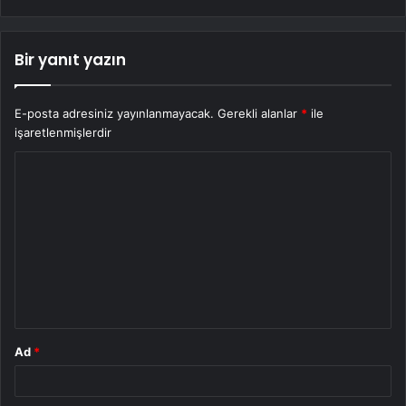
Bir yanıt yazın
E-posta adresiniz yayınlanmayacak.
Gerekli alanlar
*
ile
işaretlenmişlerdir
Y
o
r
u
m
*
Ad
*