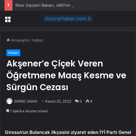
Mısır Dışişleri Bakanı, ABD’nin Afrika’dan Sorumlu Danışmanı ile Görüştü
Menü
Anasayfa
/
Haber
Haber
Akşener’e Çiçek Veren
Öğretmene Maaş Kesme ve
Sürgün Cezası
EMİNE ONAN
Kasım 25, 2022
0
9
1 dakika okuma süresi
Giresun’un Bulancak ilkçesini ziyaret eden İYİ Parti Genel