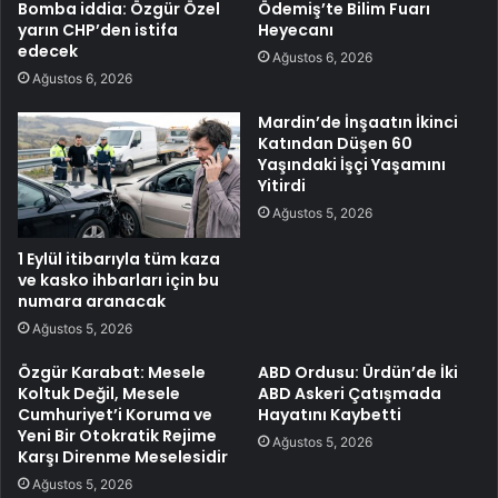
Bomba iddia: Özgür Özel
Ödemiş’te Bilim Fuarı
yarın CHP’den istifa
Heyecanı
edecek
Ağustos 6, 2026
Ağustos 6, 2026
Mardin’de İnşaatın İkinci
Katından Düşen 60
Yaşındaki İşçi Yaşamını
Yitirdi
Ağustos 5, 2026
1 Eylül itibarıyla tüm kaza
ve kasko ihbarları için bu
numara aranacak
Ağustos 5, 2026
Özgür Karabat: Mesele
ABD Ordusu: Ürdün’de İki
Koltuk Değil, Mesele
ABD Askeri Çatışmada
Cumhuriyet’i Koruma ve
Hayatını Kaybetti
Yeni Bir Otokratik Rejime
Ağustos 5, 2026
Karşı Direnme Meselesidir
Ağustos 5, 2026