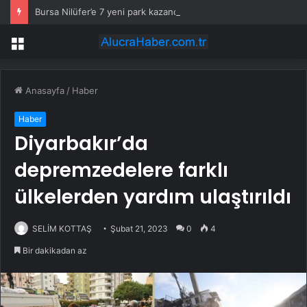
Bursa Nilüfer’e 7 yeni park kazandırılıyor
Menü
Anasayfa
/
Haber
Haber
Diyarbakır’da
depremzedelere farklı
ülkelerden yardım ulaştırıldı
SELİM KOTTAŞ
Şubat 21, 2023
0
4
Bir dakikadan az