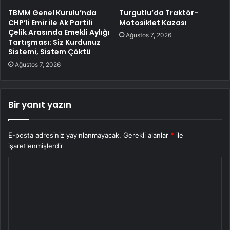
TBMM Genel Kurulu’nda
Turgutlu’da Traktör-
CHP’li Emir ile Ak Partili
Motosiklet Kazası
Çelik Arasında Emekli Aylığı
Ağustos 7, 2026
Tartışması: Siz Kurdunuz
Sistemi, Sistem Çöktü
Ağustos 7, 2026
Bir yanıt yazın
E-posta adresiniz yayınlanmayacak.
Gerekli alanlar
*
ile
işaretlenmişlerdir
Y
o
r
u
m