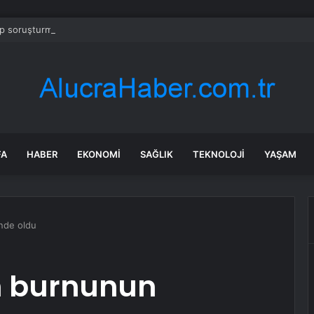
 soruşturmasında iş insanı Hüseyin Başaran’a tutuklama talebi
FA
HABER
EKONOMI
SAĞLIK
TEKNOLOJI
YAŞAM
nde oldu
in burnunun