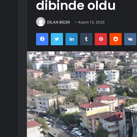
dibinde oldu
DİLAN BİÇER
Kasım 13, 2025
Facebook
Twitter
LinkedIn
Tumblr
Pinterest
Reddit