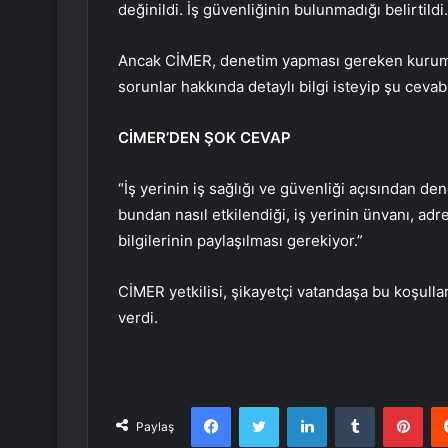
değinildi. İş güvenliğinin bulunmadığı belirtildi.
Ancak CİMER, denetim yapması gereken kuruml
sorunlar hakkında detaylı bilgi isteyip şu cevabı
CİMER’DEN ŞOK CEVAP
“İş yerinin iş sağlığı ve güvenliği açısından de
bundan nasıl etkilendiği, iş yerinin ünvanı, adres
bilgilerinin paylaşılması gerekiyor.”
CİMER yetkilisi, şikayetçi vatandaşa bu koşulla
verdi.
Facebook
Twitter
LinkedIn
Tumblr
Pint
Paylaş