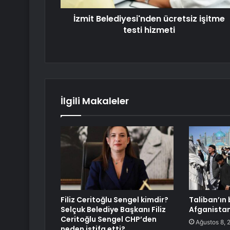
İzmit Belediyesi'nden ücretsiz işitme
testi hizmeti
İlgili Makaleler
Filiz Ceritoğlu Sengel kimdir?
Taliban’ın b
Selçuk Belediye Başkanı Filiz
Afganista
Ceritoğlu Sengel CHP’den
Ağustos 8, 
neden istifa etti?