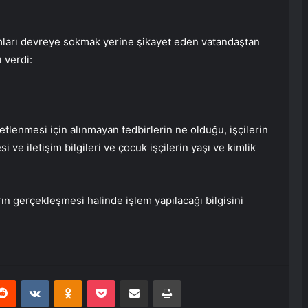
arı devreye sokmak yerine şikayet eden vatandaştan
 verdi:
netlenmesi için alınmayan tedbirlerin ne olduğu, işçilerin
i ve iletişim bilgileri ve çocuk işçilerin yaşı ve kimlik
rın gerçekleşmesi halinde işlem yapılacağı bilgisini
erest
Reddit
VKontakte
Odnoklassniki
Pocket
E-Posta ile paylaş
Yazdır