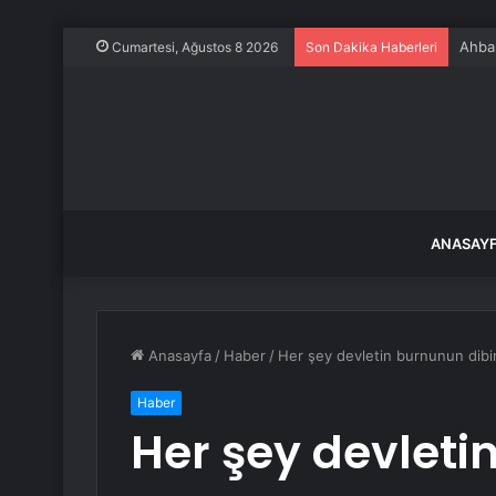
Ahbap
Cumartesi, Ağustos 8 2026
Son Dakika Haberleri
ANASAY
Anasayfa
/
Haber
/
Her şey devletin burnunun dibi
Haber
Her şey devlet