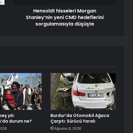
Hensoldt hisseleri Morgan
Stanley’nin yeni CMD hedeflerini
sorgulamasıyla düşüşte
eş yılı:
Burdur’da Otomobil Ağaca
n’da durum ne?
Çarptı: Sürücü Yaralı
2026
Ağustos 8, 2026