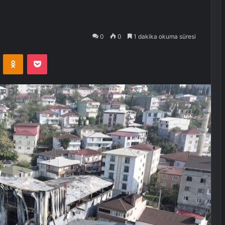
0
0
1 dakika okuma süresi
VKontakte
Odnoklassniki
Pocket