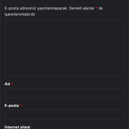
E-posta adresiniz yayınlanmayacak.
Gerekli alanlar
*
ile
işaretlenmişlerdir
Y
o
r
u
m
*
Ad
*
E-posta
*
İnternet sitesi