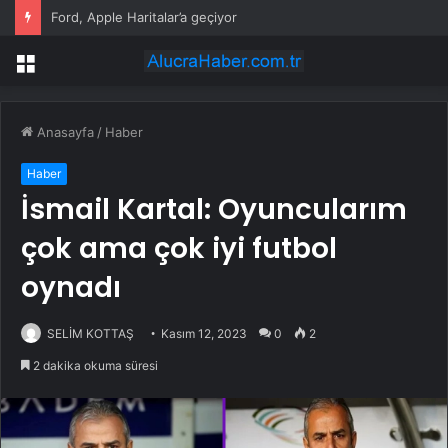
Ford, Apple Haritalar’a geçiyor
Menü
Anasayfa
/
Haber
Haber
İsmail Kartal: Oyuncularım
çok ama çok iyi futbol
oynadı
SELİM KOTTAŞ
Kasım 12, 2023
0
2
2 dakika okuma süresi