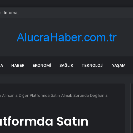
er International hissesi 12 Ağustos’ta yüzde 6,6 hareket edebilir
FA
HABER
EKONOMI
SAĞLIK
TEKNOLOJI
YAŞAM
tın Alırsanız Diğer Platformda Satın Almak Zorunda Değilsiniz
Platformda Satın