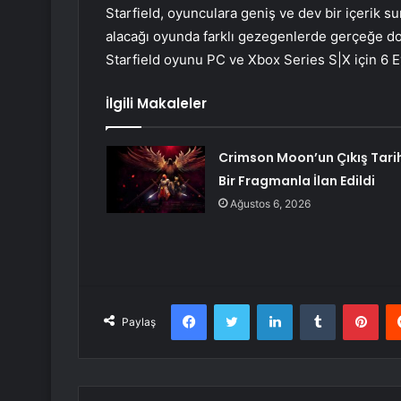
Starfield, oyunculara geniş ve dev bir içerik s
alacağı oyunda farklı gezegenlerde gerçeğe doğr
Starfield oyunu PC ve Xbox Series S|X için 6 E
İlgili Makaleler
Crimson Moon’un Çıkış Tari
Bir Fragmanla İlan Edildi
Ağustos 6, 2026
Facebook
Twitter
LinkedIn
Tumblr
Pint
Paylaş