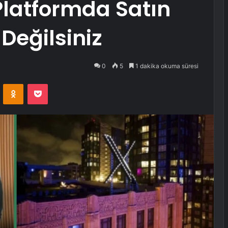
 Platformda Satın
Değilsiniz
0
5
1 dakika okuma süresi
VKontakte
Odnoklassniki
Pocket