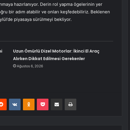
unmaya hazırlanıyor. Derin rol yapma ögelerinin yer
u bir adım atabilir ve onları keşfedebiliriz. Beklenen
ylül’de piyasaya sürülmeyi bekliyor.
hi
Uzun Ömürlü Dizel Motorlar: İkinci El Araç
Alırken Dikkat Edilmesi Gerekenler
Ağustos 6, 2026
erest
Reddit
VKontakte
Odnoklassniki
Pocket
E-Posta ile paylaş
Yazdır