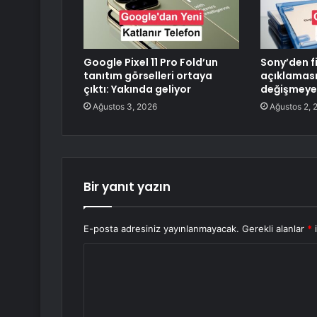
Google Pixel 11 Pro Fold’un
Sony’den f
tanıtım görselleri ortaya
açıklaması
çıktı: Yakında geliyor
değişmeye
Ağustos 3, 2026
Ağustos 2, 
Bir yanıt yazın
E-posta adresiniz yayınlanmayacak.
Gerekli alanlar
*
i
Y
o
r