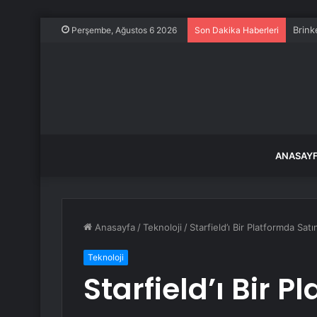
Brink
Perşembe, Ağustos 6 2026
Son Dakika Haberleri
ANASAY
Anasayfa
/
Teknoloji
/
Starfield’ı Bir Platformda Sa
Teknoloji
Starfield’ı Bir 