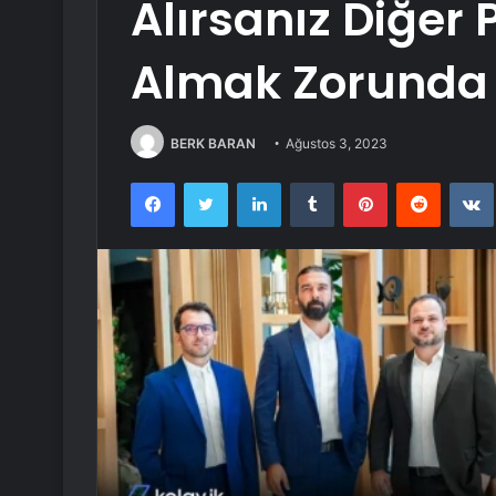
Alırsanız Diğer
Almak Zorunda 
BERK BARAN
Ağustos 3, 2023
Facebook
Twitter
LinkedIn
Tumblr
Pinterest
Reddit