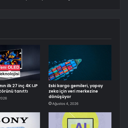
ın ilk 27 inç 4K IJP
Eski kargo gemileri, yapay
örünü tanıttı
zeka için veri merkezine
dönüşüyor
2026
Ağustos 4, 2026